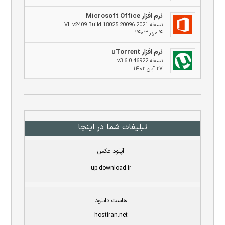
نرم افزار Microsoft Office
نسخه 2021 VL v2409 Build 18025.20096
۴ مهر ۱۴۰۳
نرم افزار uTorrent
نسخه v3.6.0.46922
۲۷ آبان ۱۴۰۲
تبلیغات شما در اینجا
آپلود عکس
up.download.ir
هاست دانلود
hostiran.net