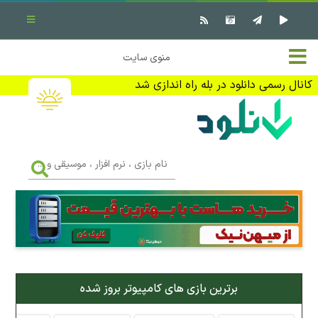
بستن منو
✖
خانه
منوی سایت
نرم افزار کامپیوتر
تماس با ما
کانال رسمی دانلود در بله راه اندازی شد
بازی کامپیوتر
تبلیغات
اندروید
DMCA
نام
بازی
f
،
فیلم
نرم
افزار
،
کتاب
موسیقی
و
...
وبلاگ
برترین بازی های کامپیوتر بروز شده
جهت دریافت آخرین اخبار و اطلاعات ما را در کانال رسمی دانلود در
بله دنبال کنید (ورود)