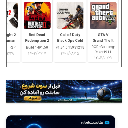
ng Light 2
Red Dead
Call of Duty
GTA V
ay Human
Redemption 2
Black Ops Cold
Grand Theft
War
Auto V
DODI-Goldberg-
16.2 – P2P
Build 1491.50
v1.34.0.15931218
Razor1911
۰۳/۰۲/۲۸
۱۴۰۳/۰۲/۱۷
۱۴۰۲/۰۸/۱۵
۱۴۰۳/۰۱/۳۱