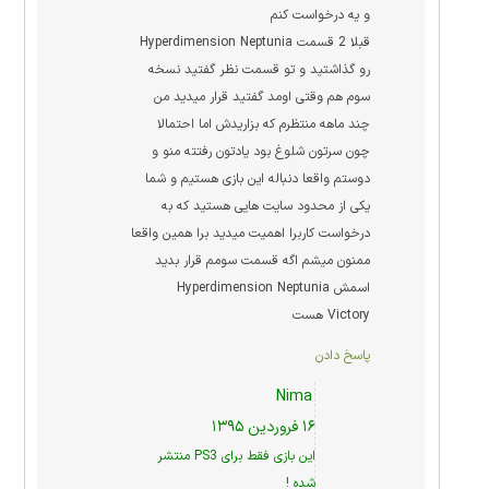
و یه درخواست کنم
قبلا 2 قسمت Hyperdimension Neptunia
رو گذاشتید و تو قسمت نظر گفتید نسخه
سوم هم وقتی اومد گفتید قرار میدید من
چند ماهه منتظرم که بزاریدش اما احتمالا
چون سرتون شلوغ بود یادتون رفتته منو و
دوستم واقعا دنباله این بازی هستیم و شما
یکی از محدود سایت هایی هستید که به
درخواست کاربرا اهمیت میدید برا همین واقعا
ممنون میشم اگه قسمت سومم قرار بدید
اسمش Hyperdimension Neptunia
Victory هست
پاسخ دادن
Nima
۱۶ فروردین ۱۳۹۵
این بازی فقط برای PS3 منتشر
شده !