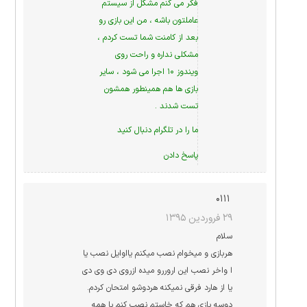
فکر می کنم مشکل از سیستم
عاملتون باشه ، من این بازی رو
بعد از کامنت شما تست کردم ،
مشکلی نداره و راحت روی
ویندوز ۱۰ اجرا می شود ، سایر
بازی ها هم همینطور همشون
تست شدند .
ما را در
تلگرام
دنبال کنید
پاسخ دادن
۰۱۱۱
۲۹ فروردین ۱۳۹۵
سلام
هربازی و میخوام نصب میکنم یااوایل نصب یا
ا واخر نصب این اروررو میده ازروی دی وی دی
یا از هارد فرقی نمیکنه هردوشو امتحان کردم.
دوسه بازی هم که خاستم نصب کنم با همه