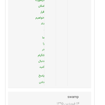
درصورت
امکان
قرار
خواهیم
داد
.
ما
را
در
تلگرام
دنبال
کنید
پاسخ
دادن
swamp
۱۴ فروردین ۱۳۹۵