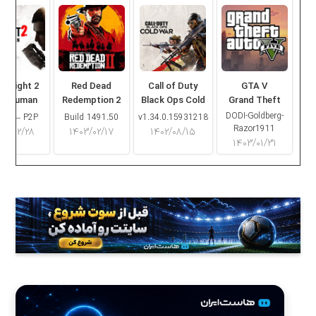
ng Light 2
Red Dead
Call of Duty
GTA V
ay Human
Redemption 2
Black Ops Cold
Grand Theft
War
Auto V
DODI-Goldberg-
16.2 – P2P
Build 1491.50
v1.34.0.15931218
Razor1911
۰۳/۰۲/۲۸
۱۴۰۳/۰۲/۱۷
۱۴۰۲/۰۸/۱۵
۱۴۰۳/۰۱/۳۱