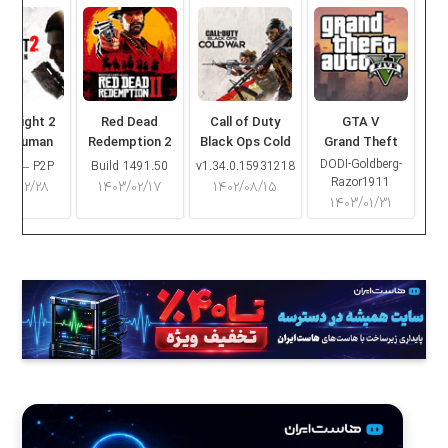
ng Light 2
Red Dead
Call of Duty
GTA V
ay Human
Redemption 2
Black Ops Cold
Grand Theft
War
Auto V
DODI-Goldberg-
16.2 – P2P
Build 1491.50
v1.34.0.15931218
Razor1911
۰۳/۰۲/۲۸
۱۴۰۳/۰۲/۱۷
۱۴۰۲/۰۸/۱۵
۱۴۰۳/۰۱/۳۱