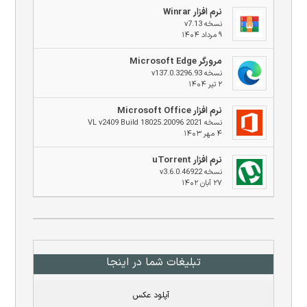
نرم افزار Winrar
نسخه v7.13
۹ مرداد ۱۴۰۴
مرورگر Microsoft Edge
نسخه v137.0.3296.93
۲ تیر ۱۴۰۴
نرم افزار Microsoft Office
نسخه 2021 VL v2409 Build 18025.20096
۴ مهر ۱۴۰۳
نرم افزار uTorrent
نسخه v3.6.0.46922
۲۷ آبان ۱۴۰۲
تبلیغات شما در اینجا
آپلود عکس