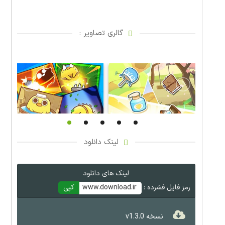
گالری تصاویر :
لینک دانلود
لینک های دانلود
رمز فایل فشرده :
www.download.ir
کپی
نسخه v1.3.0