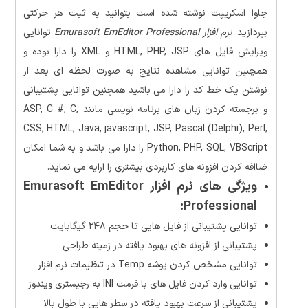
جاوا اسکریپت نوشته شده است بتوانید به ثبت هر حرکتی
بپردازید.
نرم افزار Emurasoft EmEditor Professional
توانایی
ویرایش فایل های HTML, PHP, JSP و XML را دارا بوده و
همچنین توانایی مشاهده نتایج به صورت لحظه ای بعد از
نوشتن یک خط کد را دارا می باشید همچنین توانایی پشتیبانی
و برجسته کردن زبان های برنامه نویسی مانند ASP, C #, C,
CSS, HTML, Java, javascript, JSP, Pascal (Delphi), Perl,
Python, PHP, SQL, VBScript را دارا می باشد و به شما امکان
ضاافه کردن افزونه های کاربردی بیشتری را ارایه می نماید.
ویژگی های نرم افزار Emurasoft EmEditor
Professional:
توانایی پشتیبانی از فایل هایی تا حجم ۲۴۸ گیگابایت
پشتیبانی از افزونه های بهبود یافته در زمینه طراحی
توانایی مشخص کردن پوشه Temp در تنظیمات نرم افزار
توانایی وارد کردن فایل های با فرمت INI به رجیستری ویندوز
پشتیبانی از سرعت بهبود یافته در سطر هایی با طول بالا