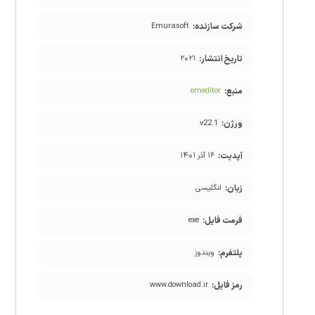
شرکت سازنده:
Emurasoft
تاریخ انتشار:
۲۰۲۱
منبع:
emeditor
ورژن:
v22.1
آپدیت:
۱۶ آذر ۱۴۰۱
زبان:
انگلیسی
فرمت فایل:
exe
پلتفرم:
ویندوز
رمز فایل:
www.download.ir