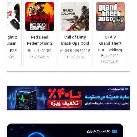
ng Light 2
Red Dead
Call of Duty
GTA V
ay Human
Redemption 2
Black Ops Cold
Grand Theft
War
Auto V
DODI-Goldberg-
16.2 – P2P
Build 1491.50
v1.34.0.15931218
Razor1911
۰۳/۰۲/۲۸
۱۴۰۳/۰۲/۱۷
۱۴۰۲/۰۸/۱۵
۱۴۰۳/۰۱/۳۱