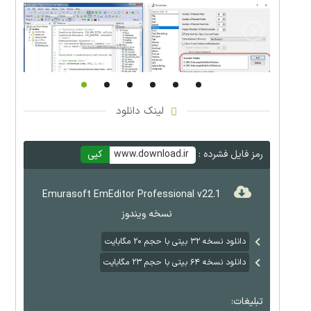
لینک دانلود
رمز فایل فشرده :
www.download.ir
کپی
Emurasoft EmEditor Professional v22.1
نسخه ویندوز
دانلود نسخه ۳۲ بیتی با حجم ۲۰ مگابایت
دانلود نسخه ۶۴ بیتی با حجم ۲۳ مگابایت
تبلیغات: