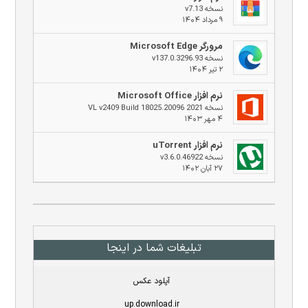
نسخه v7.13
۹ مرداد ۱۴۰۴
مرورگر Microsoft Edge
نسخه v137.0.3296.93
۲ تیر ۱۴۰۴
نرم افزار Microsoft Office
نسخه 2021 VL v2409 Build 18025.20096
۴ مهر ۱۴۰۳
نرم افزار uTorrent
نسخه v3.6.0.46922
۲۷ آبان ۱۴۰۲
تبلیغات شما در اینجا
آپلود عکس
up.download.ir