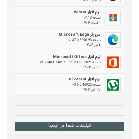
۱۵ مهر ۱۴۰۴
نرم افزار Winrar
نسخه v7.13
۹ مرداد ۱۴۰۴
مرورگر Microsoft Edge
نسخه v137.0.3296.93
۲ تیر ۱۴۰۴
نرم افزار Microsoft Office
نسخه 2021 VL v2409 Build 18025.20096
۴ مهر ۱۴۰۳
نرم افزار uTorrent
نسخه v3.6.0.46922
۲۷ آبان ۱۴۰۲
تبلیغات شما در اینجا