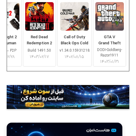
ng Light 2
Red Dead
Call of Duty
GTA V
ay Human
Redemption 2
Black Ops Cold
Grand Theft
War
Auto V
DODI-Goldberg-
16.2 – P2P
Build 1491.50
v1.34.0.15931218
Razor1911
۰۳/۰۲/۲۸
۱۴۰۳/۰۲/۱۷
۱۴۰۲/۰۸/۱۵
۱۴۰۳/۰۱/۳۱