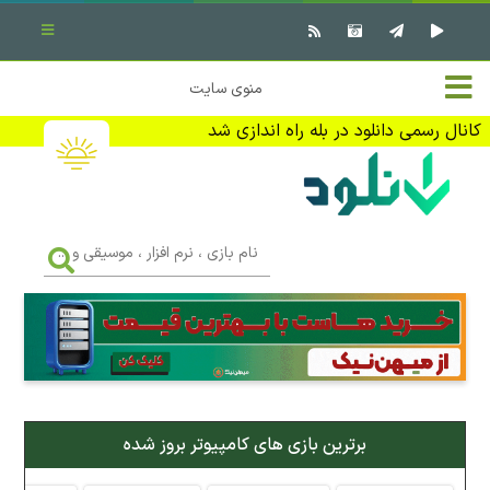
بستن منو
✖
خانه
منوی سایت
نرم افزار کامپیوتر
تماس با ما
کانال رسمی دانلود در بله راه اندازی شد
بازی کامپیوتر
تبلیغات
اندروید
DMCA
نام
بازی
f
،
فیلم
نرم
افزار
،
کتاب
موسیقی
و
...
وبلاگ
برترین بازی های کامپیوتر بروز شده
جهت دریافت آخرین اخبار و اطلاعات ما را در کانال رسمی دانلود در
بله دنبال کنید (ورود)