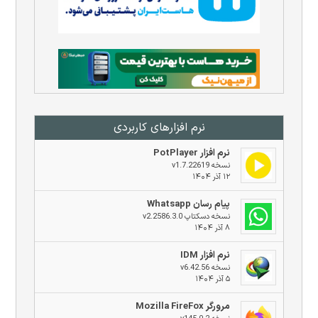
نرم افزار‌های کاربردی
نرم افزار PotPlayer
نسخه v1.7.22619
۱۲ آذر ۱۴۰۴
پیام رسان Whatsapp
نسخه دسکتاپ v2.2586.3.0
۸ آذر ۱۴۰۴
نرم افزار IDM
نسخه v6.42.56
۵ آذر ۱۴۰۴
مرورگر Mozilla FireFox