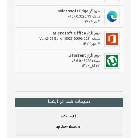
مرورگر Microsoft Edge
نسخه v137.0.3296.93
۲ تیر ۱۴۰۴
نرم افزار Microsoft Office
نسخه 2021 VL v2409 Build 18025.20096
۴ مهر ۱۴۰۳
نرم افزار uTorrent
نسخه v3.6.0.46922
۲۷ آبان ۱۴۰۲
تبلیغات شما در اینجا
آپلود عکس
up.download.ir