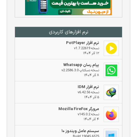
نرم افزار‌های کاربردی
نرم افزار PotPlayer
نسخه v1.7.22619
۱۲ آذر ۱۴۰۴
پیام رسان Whatsapp
نسخه دسکتاپ v2.2586.3.0
۸ آذر ۱۴۰۴
نرم افزار IDM
نسخه v6.42.56
۵ آذر ۱۴۰۴
مرورگر Mozilla FireFox
نسخه v145.0.2
۴ آذر ۱۴۰۴
سیستم عامل ویندوز ۱۰
Build 19045.6575