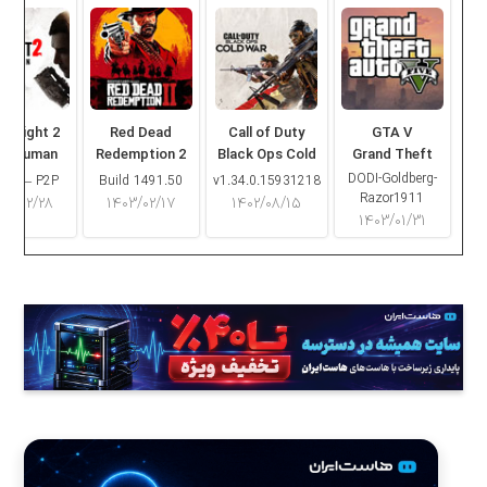
ng Light 2
Red Dead
Call of Duty
GTA V
ay Human
Redemption 2
Black Ops Cold
Grand Theft
War
Auto V
DODI-Goldberg-
16.2 – P2P
Build 1491.50
v1.34.0.15931218
Razor1911
۰۳/۰۲/۲۸
۱۴۰۳/۰۲/۱۷
۱۴۰۲/۰۸/۱۵
۱۴۰۳/۰۱/۳۱