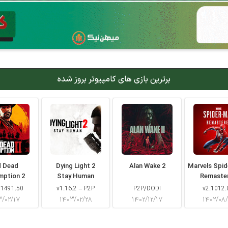
برترین بازی های کامپیوتر بروز شده
d Dead
Dying Light 2
Alan Wake 2
Marvels Spi
mption 2
Stay Human
Remaste
 1491.50
v1.16.2 – P2P
P2P/DODI
v2.1012.
۳/۰۲/۱۷
۱۴۰۳/۰۲/۲۸
۱۴۰۲/۱۲/۱۷
۱۴۰۲/۰۸