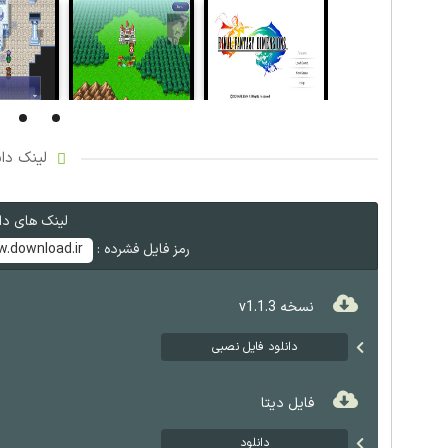
لینک دان
لینک های دان
رمز فایل فشرده :
.download.ir
نسخه v1.1.3
دانلود فایل نصبی
فایل دیتا
دانلود