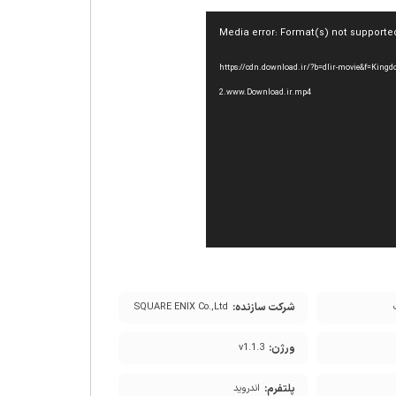
Media error: Format(s) not supporte
https://cdn.download.ir/?b=dlir-movie&f=Kingdom-of-Hero-
2.www.Download.ir.mp4
شرکت سازنده:
SQUARE ENIX Co.,Ltd
ورژن:
v1.1.3
پلتفرم:
اندروید