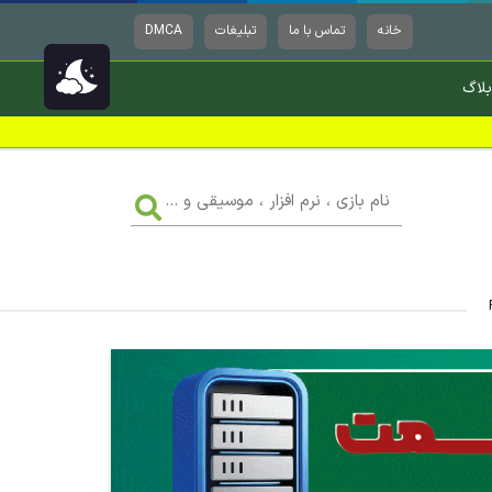
خانه
تماس با ما
تبلیغات
DMCA
بلاگ
نام
بازی
،
نرم
افزار
،
موسیقی
و
...