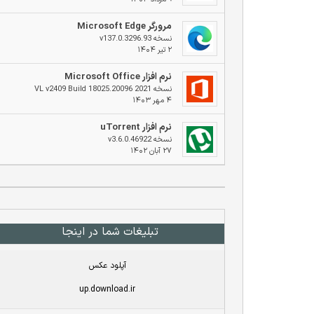
مرورگر Microsoft Edge
نسخه v137.0.3296.93
۲ تیر ۱۴۰۴
نرم افزار Microsoft Office
نسخه 2021 VL v2409 Build 18025.20096
۴ مهر ۱۴۰۳
نرم افزار uTorrent
نسخه v3.6.0.46922
۲۷ آبان ۱۴۰۲
تبلیغات شما در اینجا
آپلود عکس
up.download.ir