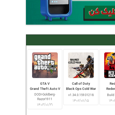
GTA V
Call of Duty
Re
Grand Theft Auto V
Black Ops Cold War
Rede
DODI-Goldberg-
v1.34.0.15931218
Build
Razor1911
۱۴۰۲/۰۸/۱۵
۱۴۰
۱۴۰۳/۰۱/۳۱