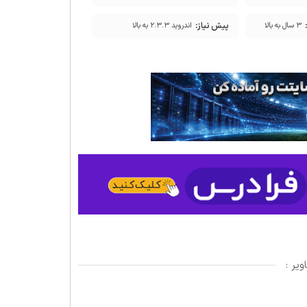
پیش نیاز:
۳ سال به بالا
اندروید ۲.۳.۳ به بالا
یر :