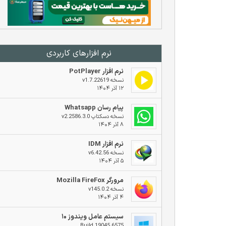
نرم افزار‌های کاربردی
نرم افزار PotPlayer
نسخه v1.7.22619
۱۲ آذر ۱۴۰۴
پیام رسان Whatsapp
نسخه دسکتاپ v2.2586.3.0
۸ آذر ۱۴۰۴
نرم افزار IDM
نسخه v6.42.56
۵ آذر ۱۴۰۴
مرورگر Mozilla FireFox
نسخه v145.0.2
۴ آذر ۱۴۰۴
سیستم عامل ویندوز ۱۰
Build 19045.6575