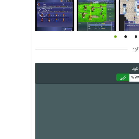
لود
لود
www
کپی