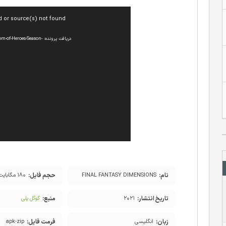
نمایشگر
d or source(s) not found
ویدیو
دریافت پرونده: es-Season
نام:
حجم فایل:
FINAL FANTASY DIMENSIONS
۱۸۰ مگابایت
تاریخ انتشار:
منبع:
۲۰۲۱
گوگل پلی
زبان:
فرمت فایل:
انگلیسی
apk-zip