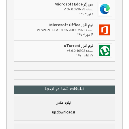
مرورگر Microsoft Edge
نسخه v137.0.3296.93
۲ تیر ۱۴۰۴
نرم افزار Microsoft Office
نسخه 2021 VL v2409 Build 18025.20096
۴ مهر ۱۴۰۳
نرم افزار uTorrent
نسخه v3.6.0.46922
۲۷ آبان ۱۴۰۲
تبلیغات شما در اینجا
آپلود عکس
up.download.ir