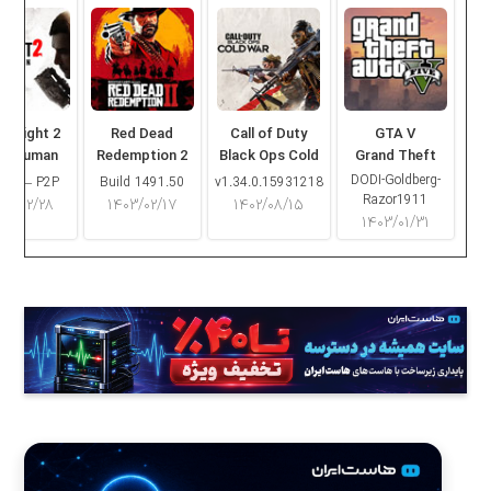
ng Light 2
Red Dead
Call of Duty
GTA V
ay Human
Redemption 2
Black Ops Cold
Grand Theft
War
Auto V
DODI-Goldberg-
16.2 – P2P
Build 1491.50
v1.34.0.15931218
Razor1911
۰۳/۰۲/۲۸
۱۴۰۳/۰۲/۱۷
۱۴۰۲/۰۸/۱۵
۱۴۰۳/۰۱/۳۱