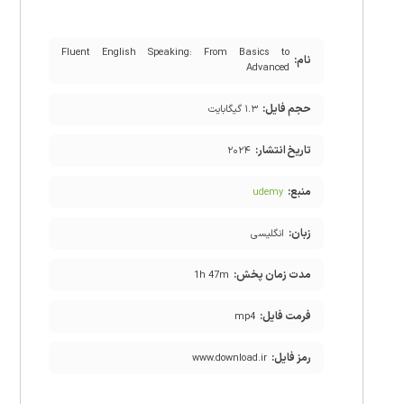
Fluent English Speaking: From Basics to
نام:
Advanced
حجم فایل:
۱.۳ گیگابایت
تاریخ انتشار:
۲۰۲۴
منبع:
udemy
زبان:
انگلیسی
مدت زمان پخش:
1h 47m
فرمت فایل:
mp4
رمز فایل:
www.download.ir