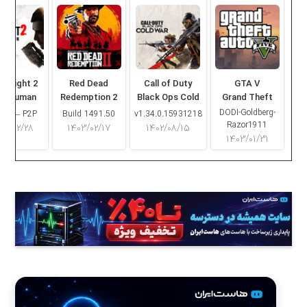
ng Light 2
Red Dead
Call of Duty
GTA V
ay Human
Redemption 2
Black Ops Cold
Grand Theft
War
Auto V
DODI-Goldberg-
16.2 – P2P
Build 1491.50
v1.34.0.15931218
Razor1911
۰۳/۰۲/۲۸
۱۴۰۳/۰۲/۱۷
۱۴۰۲/۰۸/۱۵
۱۴۰۳/۰۱/۳۱