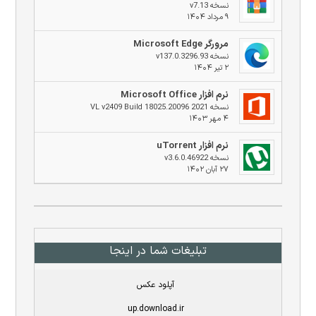
نسخه v7.13
۹ مرداد ۱۴۰۴
مرورگر Microsoft Edge
نسخه v137.0.3296.93
۲ تیر ۱۴۰۴
نرم افزار Microsoft Office
نسخه 2021 VL v2409 Build 18025.20096
۴ مهر ۱۴۰۳
نرم افزار uTorrent
نسخه v3.6.0.46922
۲۷ آبان ۱۴۰۲
تبلیغات شما در اینجا
آپلود عکس
up.download.ir