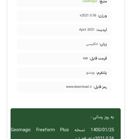
منبع:
GeoMagic
ورژن:
v2021.0.56
آپدیت:
April 2021
زبان:
انگلیسی
فرمت فایل:
exe
پلتفرم:
ویندوز
رمز فایل:
www.download.ir
به روز رسانی :
1400/01/25 نسخه Geomagic Freeform Plus
v2021.0.56 اضافه شد .