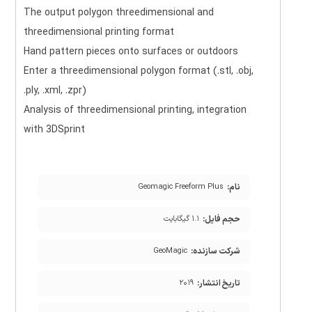
The output polygon threedimensional and
threedimensional printing format
Hand pattern pieces onto surfaces or outdoors
Enter a threedimensional polygon format (.stl, .obj,
.ply, .xml, .zpr)
Analysis of threedimensional printing, integration
with 3DSprint
نام:
Geomagic Freeform Plus
حجم فایل:
۱.۱ گیگابایت
شرکت سازنده:
GeoMagic
تاریخ انتشار:
۲۰۱۹