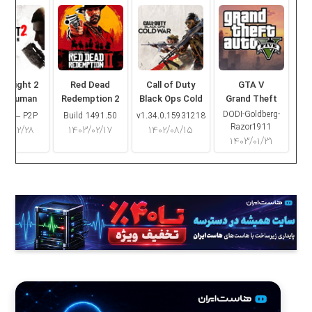
ng Light 2
Red Dead
Call of Duty
GTA V
ay Human
Redemption 2
Black Ops Cold
Grand Theft
War
Auto V
DODI-Goldberg-
16.2 – P2P
Build 1491.50
v1.34.0.15931218
Razor1911
۰۳/۰۲/۲۸
۱۴۰۳/۰۲/۱۷
۱۴۰۲/۰۸/۱۵
۱۴۰۳/۰۱/۳۱