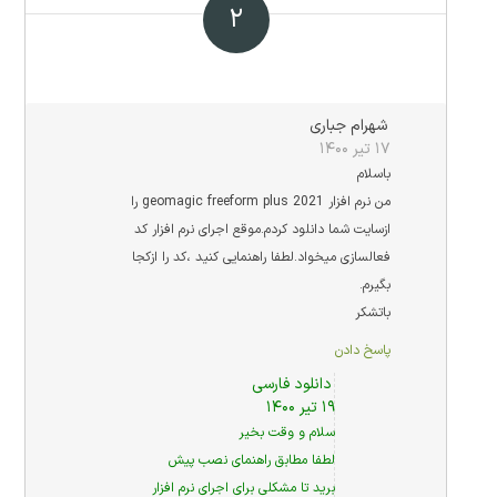
۲
شهرام جباری
۱۷ تیر ۱۴۰۰
باسلام
من نرم افزار geomagic freeform plus 2021 را
ازسایت شما دانلود کردم.موقع اجرای نرم افزار کد
فعالسازی میخواد.لطفا راهنمایی کنید ،کد را ازکجا
بگیرم.
باتشکر
پاسخ دادن
دانلود فارسی
۱۹ تیر ۱۴۰۰
سلام و وقت بخیر
لطفا مطابق راهنمای نصب پیش
برید تا مشکلی برای اجرای نرم افزار