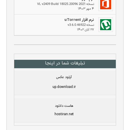
نسخه 2021 VL v2409 Build 18025.20096
۴ مهر ۱۴۰۳
نرم افزار uTorrent
نسخه v3.6.0.46922
۲۷ آبان ۱۴۰۲
تبلیغات شما در اینجا
آپلود عکس
up.download.ir
هاست دانلود
hostiran.net