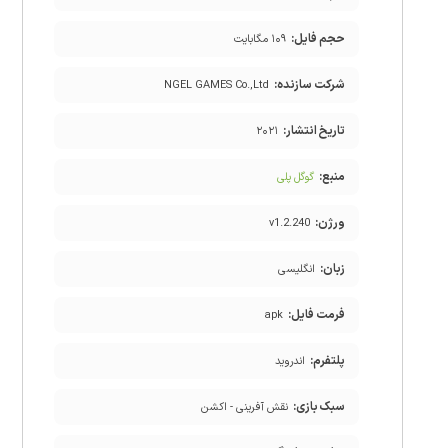
حجم فایل:
۱۰۹ مگابایت
شرکت سازنده:
NGEL GAMES Co.,Ltd
تاریخ انتشار:
۲۰۲۱
منبع:
گوگل پلی
ورژن:
v1.2.240
زبان:
انگلیسی
فرمت فایل:
apk
پلتفرم:
اندروید
سبک بازی:
نقش آفرینی - اکشن