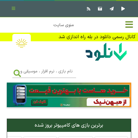
بستن منو
✖
خانه
منوی سایت
نرم افزار کامپیوتر
تماس با ما
کانال رسمی دانلود در بله راه اندازی شد
بازی کامپیوتر
تبلیغات
اندروید
DMCA
نام
بازی
f
،
فیلم
نرم
افزار
،
کتاب
موسیقی
و
...
وبلاگ
برترین بازی های کامپیوتر بروز شده
جهت دریافت آخرین اخبار و اطلاعات ما را در کانال رسمی دانلود در
بله دنبال کنید (ورود)