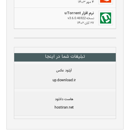
۴ مهر ۱۴۰۳
نرم افزار uTorrent
نسخه v3.6.0.46922
۲۷ آبان ۱۴۰۲
تبلیغات شما در اینجا
آپلود عکس
up.download.ir
هاست دانلود
hostiran.net