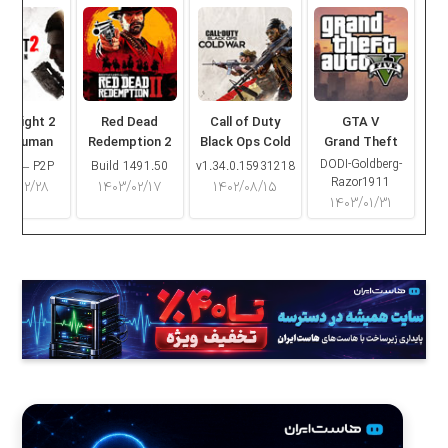
ng Light 2
Red Dead
Call of Duty
GTA V
ay Human
Redemption 2
Black Ops Cold
Grand Theft
War
Auto V
DODI-Goldberg-
16.2 – P2P
Build 1491.50
v1.34.0.15931218
Razor1911
۰۳/۰۲/۲۸
۱۴۰۳/۰۲/۱۷
۱۴۰۲/۰۸/۱۵
۱۴۰۳/۰۱/۳۱