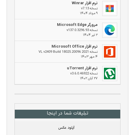
نرم افزار Winrar
نسخه v7.13
۹ مرداد ۱۴۰۴
مرورگر Microsoft Edge
نسخه v137.0.3296.93
۲ تیر ۱۴۰۴
نرم افزار Microsoft Office
نسخه 2021 VL v2409 Build 18025.20096
۴ مهر ۱۴۰۳
نرم افزار uTorrent
نسخه v3.6.0.46922
۲۷ آبان ۱۴۰۲
تبلیغات شما در اینجا
آپلود عکس