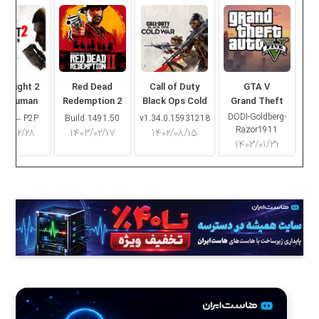
ng Light 2
Red Dead
Call of Duty
GTA V
ay Human
Redemption 2
Black Ops Cold
Grand Theft
War
Auto V
DODI-Goldberg-
16.2 – P2P
Build 1491.50
v1.34.0.15931218
Razor1911
۰۳/۰۲/۲۸
۱۴۰۳/۰۲/۱۷
۱۴۰۲/۰۸/۱۵
۱۴۰۳/۰۱/۳۱