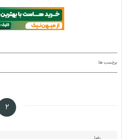
برچسب ها:
۲
رضا