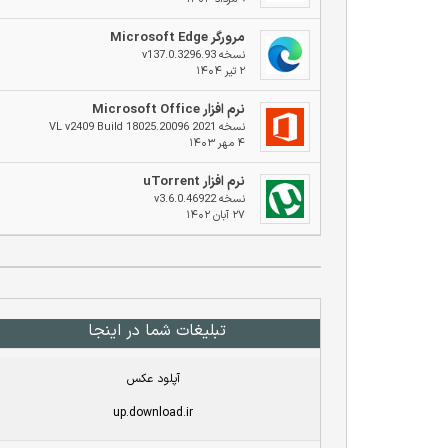
مرورگر Microsoft Edge
نسخه v137.0.3296.93
۲ تیر ۱۴۰۴
نرم افزار Microsoft Office
نسخه 2021 VL v2409 Build 18025.20096
۴ مهر ۱۴۰۳
نرم افزار uTorrent
نسخه v3.6.0.46922
۲۷ آبان ۱۴۰۲
تبلیغات شما در اینجا
آپلود عکس
up.download.ir