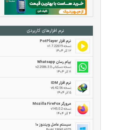
نرم افزار‌های کاربردی
نرم افزار PotPlayer
نسخه v1.7.22619
۱۲ آذر ۱۴۰۴
پیام رسان Whatsapp
نسخه دسکتاپ v2.2586.3.0
۸ آذر ۱۴۰۴
نرم افزار IDM
نسخه v6.42.56
۵ آذر ۱۴۰۴
مرورگر Mozilla FireFox
نسخه v145.0.2
۴ آذر ۱۴۰۴
سیستم عامل ویندوز ۱۰
Build 19045.6575