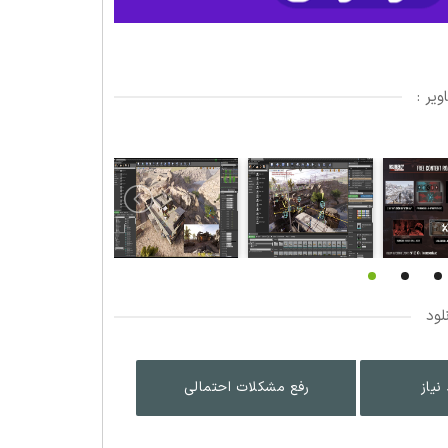
یر :
لود
نیاز
رفع مشکلات احتمالی