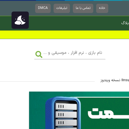
خانه
تماس با ما
تبلیغات
DMCA
بلاگ
نام
بازی
،
نرم
افزار
،
موسیقی
و
...