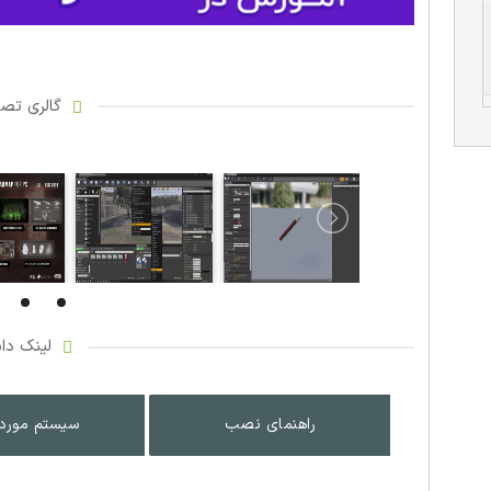
گالری تصاو
لینک دان
راهنمای نصب
سیستم مورد 