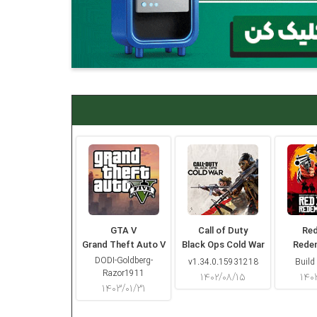
GTA V
Call of Duty
Re
Grand Theft Auto V
Black Ops Cold War
Rede
DODI-Goldberg-
v1.34.0.15931218
Build
Razor1911
۱۴۰۲/۰۸/۱۵
۱۴۰
۱۴۰۳/۰۱/۳۱