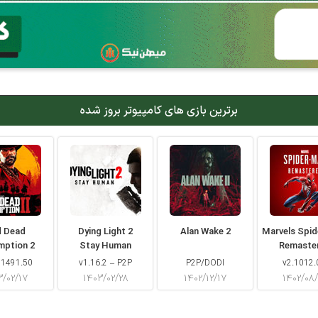
برترین بازی های کامپیوتر بروز شده
d Dead
Dying Light 2
Alan Wake 2
Marvels Spi
mption 2
Stay Human
Remaste
 1491.50
v1.16.2 – P2P
P2P/DODI
v2.1012.
۳/۰۲/۱۷
۱۴۰۳/۰۲/۲۸
۱۴۰۲/۱۲/۱۷
۱۴۰۲/۰۸