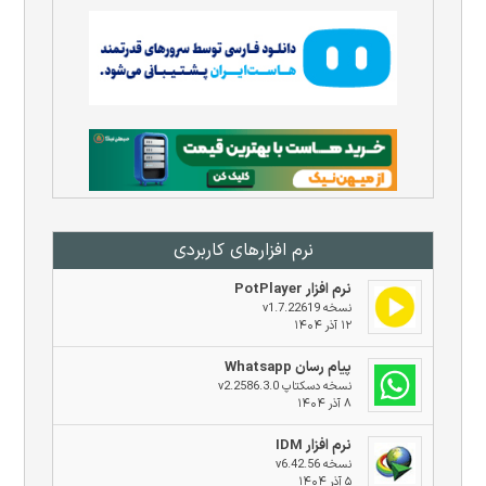
نرم افزار‌های کاربردی
نرم افزار PotPlayer
نسخه v1.7.22619
۱۲ آذر ۱۴۰۴
پیام رسان Whatsapp
نسخه دسکتاپ v2.2586.3.0
۸ آذر ۱۴۰۴
نرم افزار IDM
نسخه v6.42.56
۵ آذر ۱۴۰۴