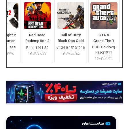
ng Light 2
Red Dead
Call of Duty
GTA V
ay Human
Redemption 2
Black Ops Cold
Grand Theft
War
Auto V
DODI-Goldberg-
16.2 – P2P
Build 1491.50
v1.34.0.15931218
Razor1911
۰۳/۰۲/۲۸
۱۴۰۳/۰۲/۱۷
۱۴۰۲/۰۸/۱۵
۱۴۰۳/۰۱/۳۱