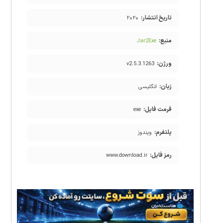
تاریخ انتشار:
۲۰۲۰
منبع:
Jar2Exe
ورژن:
v2.5.3.1263
زبان:
انگلیسی
فرمت فایل:
exe
پلتفرم:
ویندوز
رمز فایل:
www.download.ir