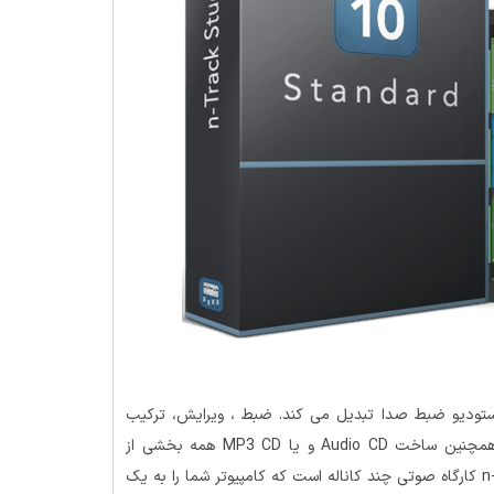
n-T کامپیوتر شما را به یک استودیو ضبط صدا تبدیل می کند. ضبط ، ویرایش، ترکیب
صداها،اضافه کردن افکت های صوتی، پردازش صدای ورودی، و همچنین ساخت Audio CD و یا MP3 CD همه بخشی از
توانمندی های n-Track Studio می باشد. نرم افزار n-Track Studio کارگاه صوتی چند کاناله است که کامپیوتر شما را به یک