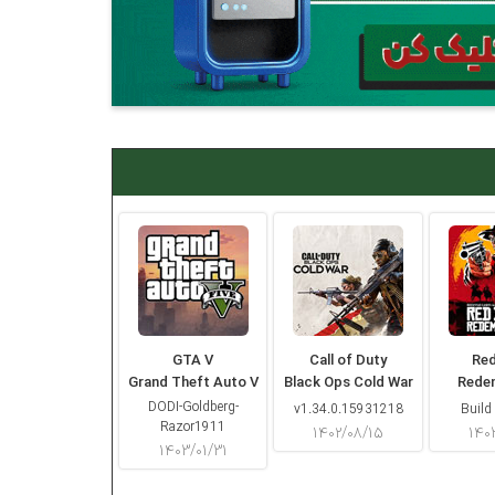
GTA V
Call of Duty
Re
Grand Theft Auto V
Black Ops Cold War
Rede
DODI-Goldberg-
v1.34.0.15931218
Build
Razor1911
۱۴۰۲/۰۸/۱۵
۱۴۰
۱۴۰۳/۰۱/۳۱