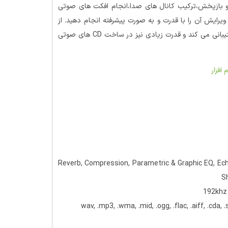
 بازپخش،ترکیب کانال های صدا،انجام افکت های صوتی
رایش آن را با قدرت و به صورت پیشرفته انجام دهید. از
ضبط صدای 24bit-192 khz و کارت صداهای چند کاناله کاملا پشتیبانی می کند و قدرت زیادی نیز در ساخت CD های صوتی
 افزار
 Reverb, Compression, Parametric & Graphic EQ, Echo, Auto-volume, Pitch
S