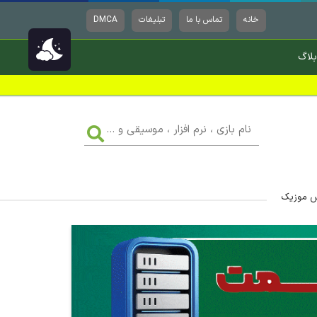
خانه
تماس با ما
تبلیغات
DMCA
بلاگ
نام
بازی
،
نرم
افزار
،
موسیقی
و
...