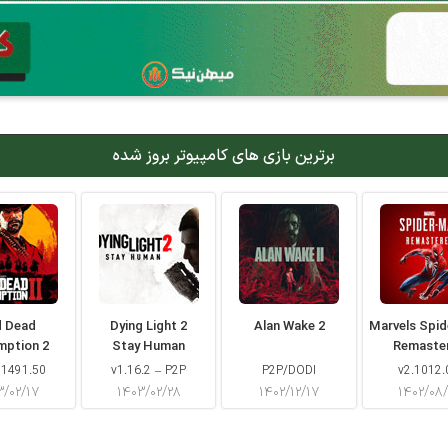
برترین بازی های کامپیوتر بروز شده
d Dead
Dying Light 2
Alan Wake 2
Marvels Spi
mption 2
Stay Human
Remaste
 1491.50
v1.16.2 – P2P
P2P/DODI
v2.1012.
۳/۰۲/۱۷
۱۴۰۳/۰۲/۲۸
۱۴۰۲/۱۲/۱۷
۱۴۰۲/۰۸