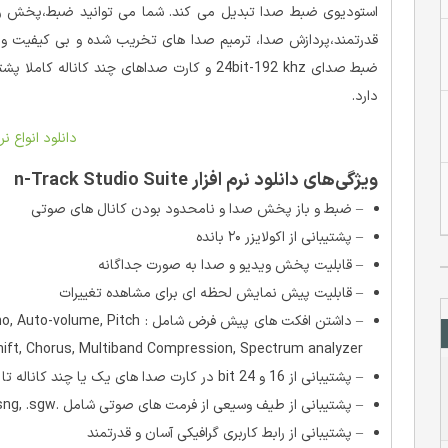
استودیوی ضبط صدا تبدیل می کند. شما می توانید ضبط،پخش و
قدرتمند،پردازش صدا، ترمیم صدا های تخریب شده و بی کیفیت و وی
دارد.
دانلود انواع نرم
ویژگی‌های دانلود نرم افزار n-Track Studio Suite
– ضبط و باز پخش صدا و نامحدود بودن کانال های صوتی
– پشتیبانی از اکولایزر ۲۰ بانده
– قابلیت پخش ویدیو و صدا به صورت جداگانه
– قابلیت پیش نمایش لحظه ای برای مشاهده تغییرات
– داشتن افکت های پیش فرض شامل :
hift, Chorus, Multiband Compression, Spectrum analyzer
– پشتیبانی از 16 و 24 bit در کارت صدا های یک یا چند کاناله تا 192khz
– پشتیبانی از طیف وسیعی از فرمت های صوتی شامل .wav, .mp3, .wma, .mid, .ogg, .flac, .aiff, .cda, .sng, .sgw
– پشتیبانی از رابط کاربری گرافیکی آسان و قدرتمند