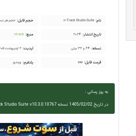
نام:
حجم فایل:
n-Track Studio Suite
حجم هر نسخ
تاریخ انتشار:
منبع:
ntrack
۲۰۲۴
نسخه:
آپدیت:
۶۴ و ۳۲ بیتی
۲ اردیبهشت ۱۴۰۵
فرمت فایل:
پلتفرم:
exe
ویندوز
به روز رسانی :
در تاریخ 1405/02/02 نسخه n-Track Studio Suite v10.3.0.10767 اضافه شد.