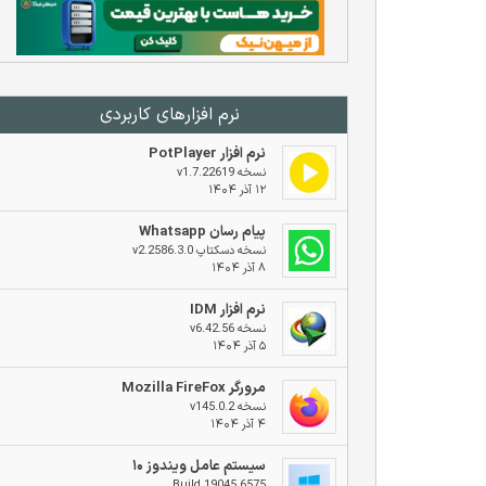
نرم افزار‌های کاربردی
نرم افزار PotPlayer
نسخه v1.7.22619
۱۲ آذر ۱۴۰۴
پیام رسان Whatsapp
نسخه دسکتاپ v2.2586.3.0
۸ آذر ۱۴۰۴
نرم افزار IDM
نسخه v6.42.56
۵ آذر ۱۴۰۴
مرورگر Mozilla FireFox
نسخه v145.0.2
۴ آذر ۱۴۰۴
سیستم عامل ویندوز ۱۰
Build 19045.6575