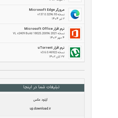
مرورگر Microsoft Edge
نسخه v137.0.3296.93
۲ تیر ۱۴۰۴
نرم افزار Microsoft Office
نسخه 2021 VL v2409 Build 18025.20096
۴ مهر ۱۴۰۳
نرم افزار uTorrent
نسخه v3.6.0.46922
۲۷ آبان ۱۴۰۲
تبلیغات شما در اینجا
آپلود عکس
up.download.ir