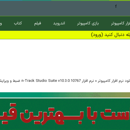
f
زار کامپیوتر
بازی کامپیوتر
اندروید
فیلم
کتاب
و
ه دنبال کنید (ورود)
لود نرم افزار کامپیوتر
»
نرم افزار n-Track Studio Suite v10.3.0.10767 ضبط و ویرایش موزیک