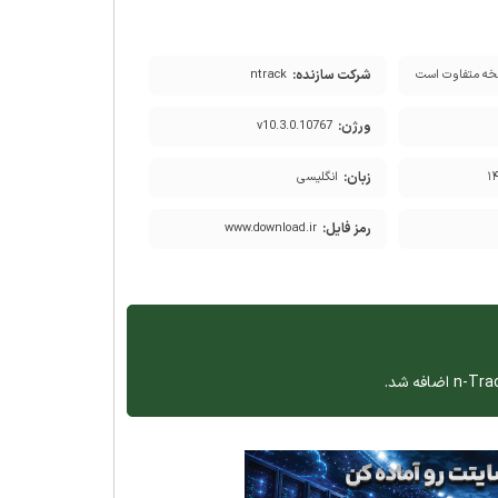
شرکت سازنده:
ه متفاوت است
ntrack
ورژن:
v10.3.0.10767
زبان:
انگلیسی
رمز فایل:
www.download.ir