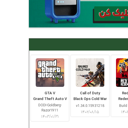
GTA V
Call of Duty
Re
Grand Theft Auto V
Black Ops Cold War
Rede
DODI-Goldberg-
v1.34.0.15931218
Build
Razor1911
۱۴۰۲/۰۸/۱۵
۱۴۰
۱۴۰۳/۰۱/۳۱