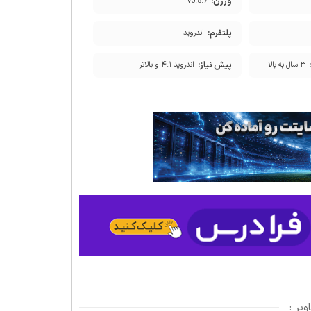
ورژن:
v0.8.7
پلتفرم:
اندروید
پیش نیاز:
۳ سال به بالا
اندروید ۴.۱ و بالاتر
یر :