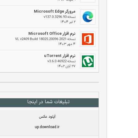
مرورگر Microsoft Edge
نسخه v137.0.3296.93
۲ تیر ۱۴۰۴
نرم افزار Microsoft Office
نسخه 2021 VL v2409 Build 18025.20096
۴ مهر ۱۴۰۳
نرم افزار uTorrent
نسخه v3.6.0.46922
۲۷ آبان ۱۴۰۲
تبلیغات شما در اینجا
آپلود عکس
up.download.ir