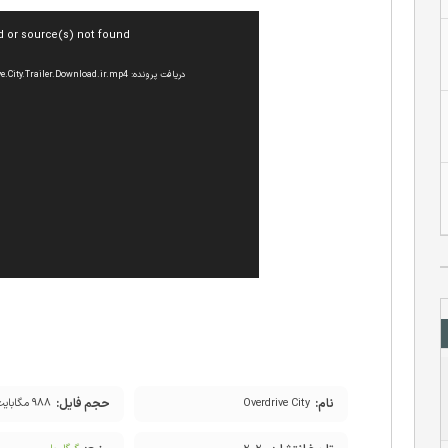
نمایشگر
d or source(s) not found
ویدیو
دریافت پرونده: http://cdn.download.ir/?b=dlir-movie&f=Overdrive.City.Trailer.Download.ir.mp4
نام:
حجم فایل:
Overdrive City
۹۸۸ مگابایت