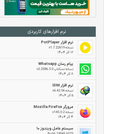
نرم افزار‌های کاربردی
نرم افزار PotPlayer
نسخه v1.7.22619
۱۲ آذر ۱۴۰۴
پیام رسان Whatsapp
نسخه دسکتاپ v2.2586.3.0
۸ آذر ۱۴۰۴
نرم افزار IDM
نسخه v6.42.56
۵ آذر ۱۴۰۴
مرورگر Mozilla FireFox
نسخه v145.0.2
۴ آذر ۱۴۰۴
سیستم عامل ویندوز ۱۰
Build 19045.6575