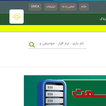
خانه
تماس با ما
تبلیغات
DMCA
بلاگ
نام
بازی
،
نرم
افزار
،
موسیقی
و
...