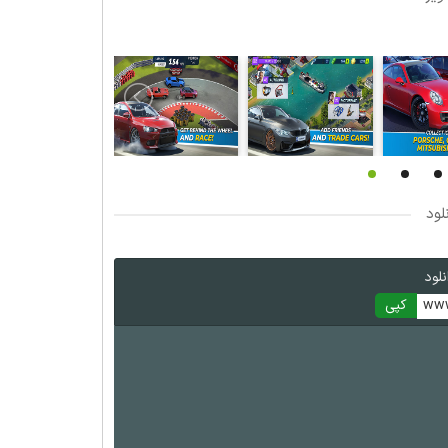
لود
لود
www
کپی