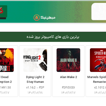
برترین بازی های کامپیوتر بروز شده
d Dead
Dying Light 2
Alan Wake 2
Marvels Spi
mption 2
Stay Human
Remaste
 1491.50
v1.16.2 – P2P
P2P/DODI
v2.1012.
۳/۰۲/۱۷
۱۴۰۳/۰۲/۲۸
۱۴۰۲/۱۲/۱۷
۱۴۰۲/۰۸