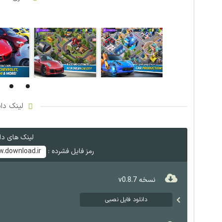
لینک دان
لینک های دان
رمز فایل فشرده :
.download.ir
نسخه v0.8.7
دانلود فایل نصبی