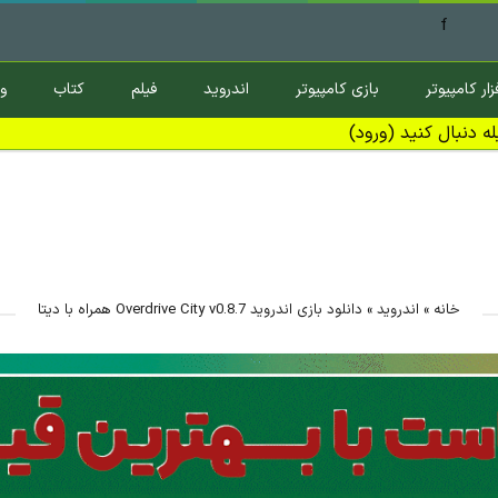
f
زار کامپیوتر
بازی کامپیوتر
اندروید
فیلم
کتاب
و
ه دنبال کنید (ورود)
خانه
»
اندروید
»
دانلود بازی اندروید Overdrive City v0.8.7 همراه با دیتا