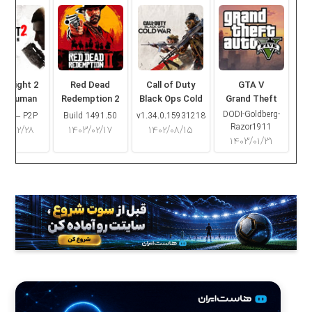
ng Light 2
Red Dead
Call of Duty
GTA V
ay Human
Redemption 2
Black Ops Cold
Grand Theft
War
Auto V
DODI-Goldberg-
16.2 – P2P
Build 1491.50
v1.34.0.15931218
Razor1911
۰۳/۰۲/۲۸
۱۴۰۳/۰۲/۱۷
۱۴۰۲/۰۸/۱۵
۱۴۰۳/۰۱/۳۱