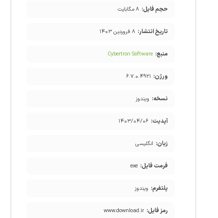
حجم فایل:
۸ مگابایت
تاریخ انتشار:
۸ فروردین ۱۴۰۳
منبع:
Cybertron Software
ورژن:
۶.۷.۰.۴۹۲۱
نسخه:
ویندوز
آپدیت:
۱۴۰۳/۰۴/۰۶
زبان:
انگلیسی
فرمت فایل:
exe
پلتفرم:
ویندوز
رمز فایل:
www.download.ir