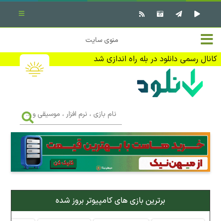
بستن منو
✖
خانه
منوی سایت
نرم افزار کامپیوتر
تماس با ما
کانال رسمی دانلود در بله راه اندازی شد
بازی کامپیوتر
تبلیغات
اندروید
DMCA
نام
بازی
f
،
فیلم
نرم
افزار
،
کتاب
موسیقی
و
...
وبلاگ
برترین بازی های کامپیوتر بروز شده
جهت دریافت آخرین اخبار و اطلاعات ما را در کانال رسمی دانلود در
بله دنبال کنید (ورود)