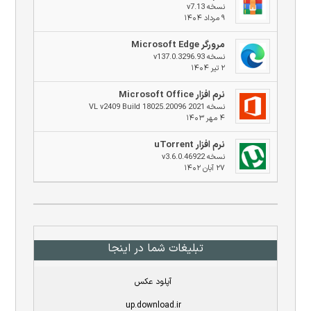
نسخه v7.13
۹ مرداد ۱۴۰۴
مرورگر Microsoft Edge
نسخه v137.0.3296.93
۲ تیر ۱۴۰۴
نرم افزار Microsoft Office
نسخه 2021 VL v2409 Build 18025.20096
۴ مهر ۱۴۰۳
نرم افزار uTorrent
نسخه v3.6.0.46922
۲۷ آبان ۱۴۰۲
تبلیغات شما در اینجا
آپلود عکس
up.download.ir