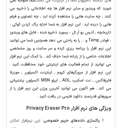
های گذشته کامپیوتر شما در اینترنت می باشد.
شما متوجه نمی
شوید که ویندوز و سایر نرم افزار ها چه اطلاعاتی را ذخیره می
کنند , چه سایت هایی را مشاهده کرده اید , چه تصاویر و فیلم
هایی را دیده اید . این نرم افزار به شما اجازه پاک کردن کوکی ،
تاریخچه , آدرس یو آر ال ، پسورد ذخیره شده ، فایل های ویندوز
، فولدر Temp و … را به راحتی می دهد همچنین شما می توانید
این نرم افزار را برنامه ریزی کرده و سر ساعت و روز مشخصی
اطلاعات خاصی را از رایانه شما حذف کند . با کمک این نرم افزار
می توانید از تمام فعالیت های اینترنتی خود محافظت کنید .
این نرم افزار از مرورگرهای کروم , اینترنت اکسپلورر , موزیلا
فایرفاکس , نت اسکیپ ,AOL , اپراو MSN اکسپلورر پشتیبانی
می کند . هم اکنون می توانید آخرین ورژن این نرم افزار را از
سرورهای قدرتمند دانلود فارسی در یافت کنید .
ویژگی های نرم افزار
Privacy Eraser Pro
پاکسازی داده‌های حریم خصوصی
: این نرم‌افزار امکان