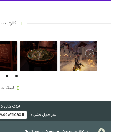
گالری تصاو
لینک دان
لینک های دان
رمز فایل فشرده :
.download.ir
بازی Sanguo Warriors VR نسخه VREX