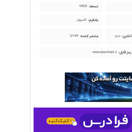
نسخه:
VREX
پلتفرم:
کامپیوتر
نلاین:
منتشر کننده:
ندارد
GYVR
رمز فایل:
www.download.ir