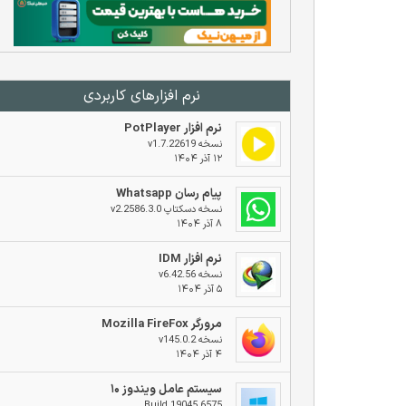
نرم افزار‌های کاربردی
نرم افزار PotPlayer
نسخه v1.7.22619
۱۲ آذر ۱۴۰۴
پیام رسان Whatsapp
نسخه دسکتاپ v2.2586.3.0
۸ آذر ۱۴۰۴
نرم افزار IDM
نسخه v6.42.56
۵ آذر ۱۴۰۴
مرورگر Mozilla FireFox
نسخه v145.0.2
۴ آذر ۱۴۰۴
سیستم عامل ویندوز ۱۰
Build 19045.6575