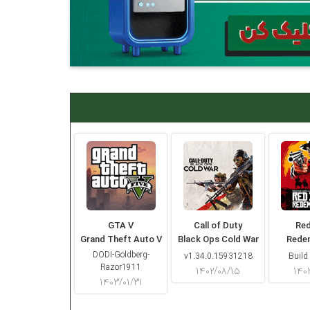
GTA V
Call of Duty
Re
Grand Theft Auto V
Black Ops Cold War
Rede
DODI-Goldberg-
v1.34.0.15931218
Build
Razor1911
۱۴۰۲/۰۸/۱۵
۱۴۰
۱۴۰۳/۰۱/۳۱