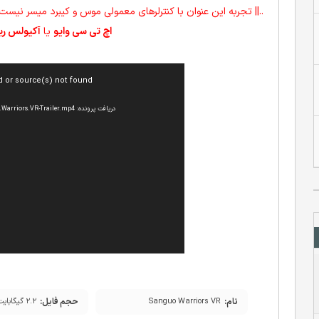
..|| تجربه این عنوان با کنترلرهای معمولی موس و کیبرد میسر نی
اچ تی سی وایو
یا
آکیولس ر
نمایشگر
d or source(s) not found
ویدیو
دریافت پرونده: http://cdn.download.ir/?b=dlir-movie&f=Sanguo.Warriors.VR-Trailer.mp4
نام:
حجم فایل:
Sanguo Warriors VR
۲.۲ گیگابایت