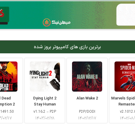
برترین بازی های کامپیوتر بروز شده
d Dead
Dying Light 2
Alan Wake 2
Marvels Spi
mption 2
Stay Human
Remaste
 1491.50
v1.16.2 – P2P
P2P/DODI
v2.1012.
۳/۰۲/۱۷
۱۴۰۳/۰۲/۲۸
۱۴۰۲/۱۲/۱۷
۱۴۰۲/۰۸