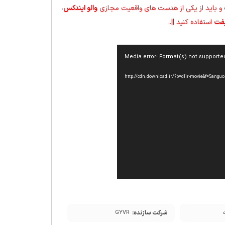
ست و باید از یکی از هدست های واقعیت مجازی
والو ایندکس
،
یفت
استفاده کنید ||..
Media error: Format(s) not supporte
شرکت سازنده:
GYVR