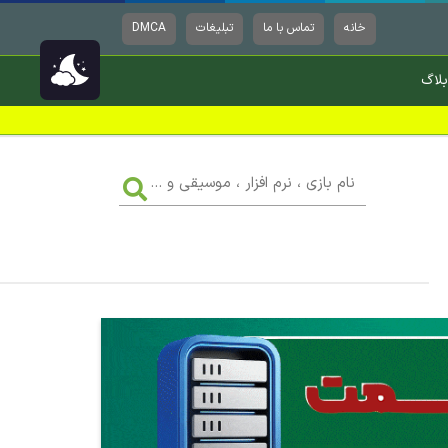
خانه
تماس با ما
تبلیغات
DMCA
بلاگ
نام
بازی
،
نرم
افزار
،
موسیقی
و
...