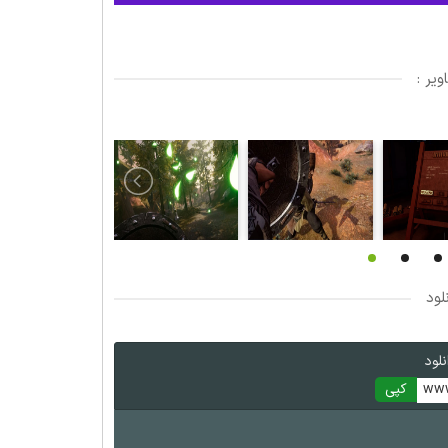
یر :
لود
لود
www
کپی