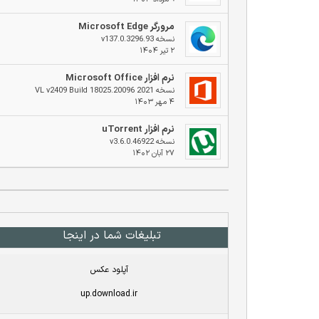
مرورگر Microsoft Edge
نسخه v137.0.3296.93
۲ تیر ۱۴۰۴
نرم افزار Microsoft Office
نسخه 2021 VL v2409 Build 18025.20096
۴ مهر ۱۴۰۳
نرم افزار uTorrent
نسخه v3.6.0.46922
۲۷ آبان ۱۴۰۲
تبلیغات شما در اینجا
آپلود عکس
up.download.ir