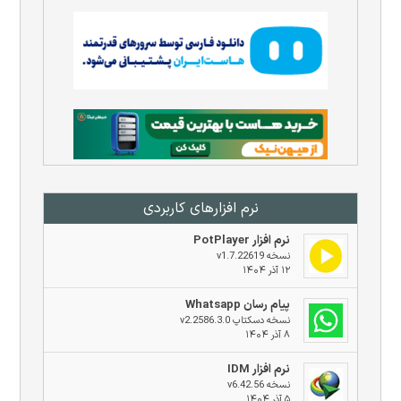
نرم افزار‌های کاربردی
نرم افزار PotPlayer
نسخه v1.7.22619
۱۲ آذر ۱۴۰۴
پیام رسان Whatsapp
نسخه دسکتاپ v2.2586.3.0
۸ آذر ۱۴۰۴
نرم افزار IDM
نسخه v6.42.56
۵ آذر ۱۴۰۴