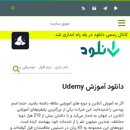
بستن منو
✖
خانه
منوی سایت
نرم افزار کامپیوتر
تماس با ما
کانال رسمی دانلود در بله راه اندازی شد
بازی کامپیوتر
تبلیغات
اندروید
DMCA
نام
بازی
f
،
فیلم
نرم
افزار
دانلود آموزش Udemy
،
کتاب
موسیقی
و
...
اگر به آموزش آنلاین و دوره های آموزشی علاقه داشته باشید، حتما اسم
وبلاگ
یودمی را شنیده‌اید. این شرکت یکی از بزرگترین پلتفرم‌های آموزشی
آنلاین در جهان به شمار می‌آید و با داشتن بیش از 210 هزار دوره
جهت دریافت آخرین اخبار و اطلاعات ما را در کانال رسمی دانلود در
مختلف، چندین میلیون نفر را از خدمات خود بهره‌مند کرده است.
بله دنبال کنید (ورود)
دوره‌های این مجموعه به 65 زبان در دسترس علاقمندان قرار گرفته‌اند و