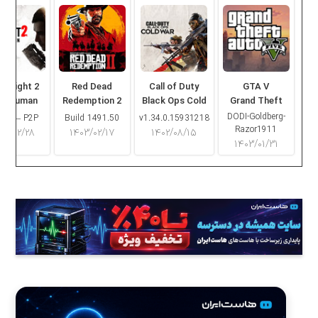
ng Light 2
Red Dead
Call of Duty
GTA V
ay Human
Redemption 2
Black Ops Cold
Grand Theft
War
Auto V
DODI-Goldberg-
16.2 – P2P
Build 1491.50
v1.34.0.15931218
Razor1911
۰۳/۰۲/۲۸
۱۴۰۳/۰۲/۱۷
۱۴۰۲/۰۸/۱۵
۱۴۰۳/۰۱/۳۱