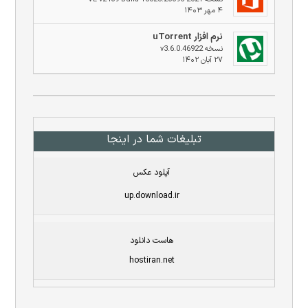
۴ مهر ۱۴۰۳
نرم افزار uTorrent
نسخه v3.6.0.46922
۲۷ آبان ۱۴۰۲
تبلیغات شما در اینجا
آپلود عکس
up.download.ir
هاست دانلود
hostiran.net