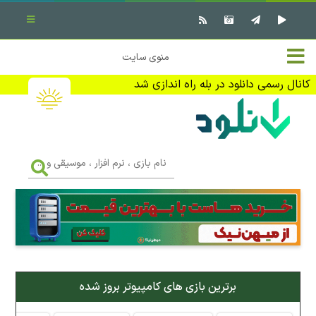
بستن منو
✖
خانه
منوی سایت
نرم افزار کامپیوتر
تماس با ما
کانال رسمی دانلود در بله راه اندازی شد
بازی کامپیوتر
تبلیغات
اندروید
DMCA
نام
بازی
f
،
فیلم
نرم
افزار
،
کتاب
موسیقی
و
...
وبلاگ
برترین بازی های کامپیوتر بروز شده
جهت دریافت آخرین اخبار و اطلاعات ما را در کانال رسمی دانلود در
بله دنبال کنید (ورود)