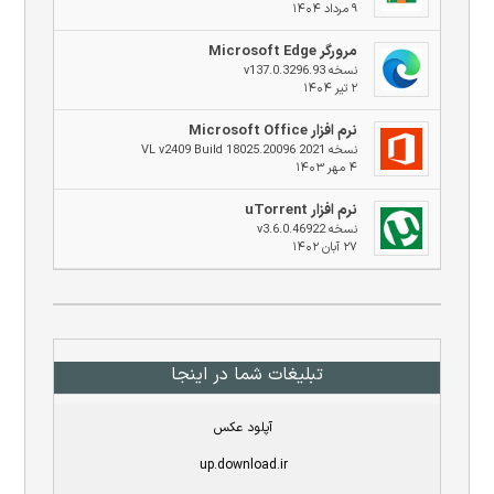
۹ مرداد ۱۴۰۴
مرورگر Microsoft Edge
نسخه v137.0.3296.93
۲ تیر ۱۴۰۴
نرم افزار Microsoft Office
نسخه 2021 VL v2409 Build 18025.20096
۴ مهر ۱۴۰۳
نرم افزار uTorrent
نسخه v3.6.0.46922
۲۷ آبان ۱۴۰۲
تبلیغات شما در اینجا
آپلود عکس
up.download.ir