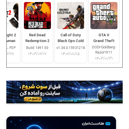
ng Light 2
Red Dead
Call of Duty
GTA V
ay Human
Redemption 2
Black Ops Cold
Grand Theft
War
Auto V
DODI-Goldberg-
16.2 – P2P
Build 1491.50
v1.34.0.15931218
Razor1911
۰۳/۰۲/۲۸
۱۴۰۳/۰۲/۱۷
۱۴۰۲/۰۸/۱۵
۱۴۰۳/۰۱/۳۱