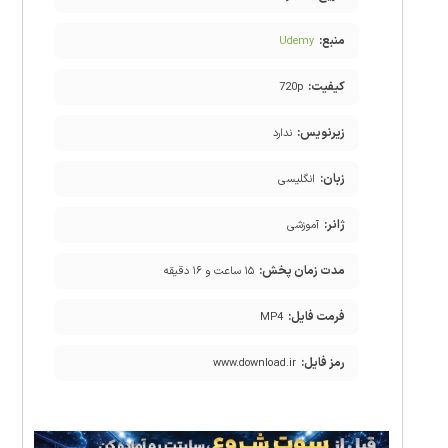
منبع:
Udemy
کیفیت:
720p
زیرنویس:
ندارد
زبان:
انگلیسی
ژانر:
آموزشی
مدت زمان پخش:
۱۵ ساعت و ۱۶ دقیقه
فرمت فایل:
MP4
رمز فایل:
www.download.ir