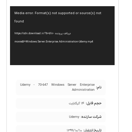
نمایشگر
Media error: Format(s) not supported or source(s) not
ویدیو
found
دریافت پرونده: https://cdn.download.ir/?b=dlir-
movie&f=Windows.Server.Enterprise.Administration-Udemy.mp4
Udemy - 70-647 Windows Server Enterprise
نام:
Administration
حجم فایل:
۱۴ گیگابایت
شرکت سازنده:
Udemy
تاریخ انتشار:
۱۳۹۹/۱۰/۱۰