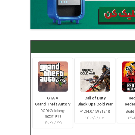
GTA V
Call of Duty
Re
Grand Theft Auto V
Black Ops Cold War
Rede
DODI-Goldberg-
v1.34.0.15931218
Build
Razor1911
۱۴۰۲/۰۸/۱۵
۱۴۰
۱۴۰۳/۰۱/۳۱