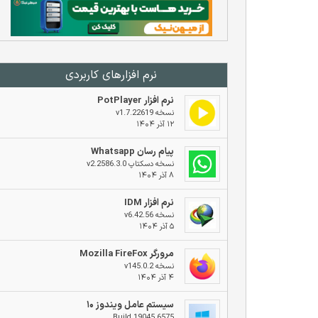
نرم افزار‌های کاربردی
نرم افزار PotPlayer
نسخه v1.7.22619
۱۲ آذر ۱۴۰۴
پیام رسان Whatsapp
نسخه دسکتاپ v2.2586.3.0
۸ آذر ۱۴۰۴
نرم افزار IDM
نسخه v6.42.56
۵ آذر ۱۴۰۴
مرورگر Mozilla FireFox
نسخه v145.0.2
۴ آذر ۱۴۰۴
سیستم عامل ویندوز ۱۰
Build 19045.6575