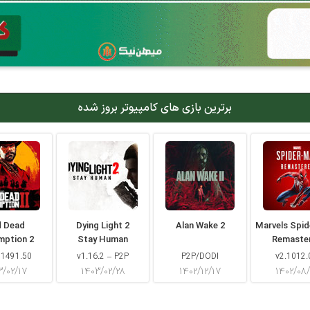
برترین بازی های کامپیوتر بروز شده
d Dead
Dying Light 2
Alan Wake 2
Marvels Spi
mption 2
Stay Human
Remaste
 1491.50
v1.16.2 – P2P
P2P/DODI
v2.1012.
۳/۰۲/۱۷
۱۴۰۳/۰۲/۲۸
۱۴۰۲/۱۲/۱۷
۱۴۰۲/۰۸