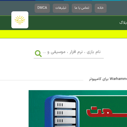
خانه
تماس با ما
تبلیغات
DMCA
بلاگ
نام
بازی
،
نرم
افزار
،
موسیقی
و
...