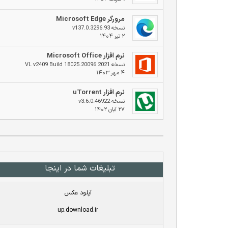
مرورگر Microsoft Edge
نسخه v137.0.3296.93
۲ تیر ۱۴۰۴
نرم افزار Microsoft Office
نسخه 2021 VL v2409 Build 18025.20096
۴ مهر ۱۴۰۳
نرم افزار uTorrent
نسخه v3.6.0.46922
۲۷ آبان ۱۴۰۲
تبلیغات شما در اینجا
آپلود عکس
up.download.ir