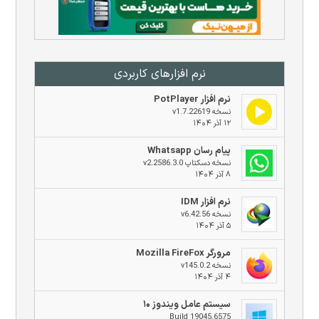
نرم افزار‌های کاربردی
نرم افزار PotPlayer
نسخه v1.7.22619
۱۲ آذر ۱۴۰۴
پیام رسان Whatsapp
نسخه دسکتاپ v2.2586.3.0
۸ آذر ۱۴۰۴
نرم افزار IDM
نسخه v6.42.56
۵ آذر ۱۴۰۴
مرورگر Mozilla FireFox
نسخه v145.0.2
۴ آذر ۱۴۰۴
سیستم عامل ویندوز ۱۰
Build 19045.6575