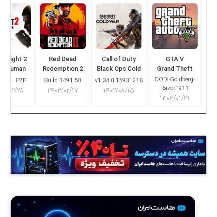
ng Light 2
Red Dead
Call of Duty
GTA V
ay Human
Redemption 2
Black Ops Cold
Grand Theft
War
Auto V
DODI-Goldberg-
16.2 – P2P
Build 1491.50
v1.34.0.15931218
Razor1911
۰۳/۰۲/۲۸
۱۴۰۳/۰۲/۱۷
۱۴۰۲/۰۸/۱۵
۱۴۰۳/۰۱/۳۱