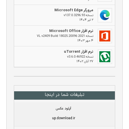
مرورگر Microsoft Edge
نسخه v137.0.3296.93
۲ تیر ۱۴۰۴
نرم افزار Microsoft Office
نسخه 2021 VL v2409 Build 18025.20096
۴ مهر ۱۴۰۳
نرم افزار uTorrent
نسخه v3.6.0.46922
۲۷ آبان ۱۴۰۲
تبلیغات شما در اینجا
آپلود عکس
up.download.ir