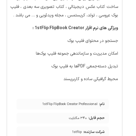
ساخت کتاب عکس دیجیتالی ، کتاب تصویری سه بعدی ، فلیپ
بوک عروسی ، تولد، کریستمس ، مجله ویدئویی و … می باشد .
ویژگی های نرم افزار 1stFlip FlipBook Creator :
جستجو در محتوای فلیپ بوک
امکان مدیریت و سازماندهی جموعه فلیپ بوک‌ها
تبدیل دسته‌جمعی PDFها به فلیپ بوک
محیط گرافیکی ساده و کاربرپسند
نام:
1stFlip FlipBook Creator Professional
حجم فایل:
۳۴۰ مگابایت
شرکت سازنده:
1stflip