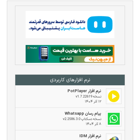
نرم افزار‌های کاربردی
نرم افزار PotPlayer
نسخه v1.7.22619
۱۲ آذر ۱۴۰۴
پیام رسان Whatsapp
نسخه دسکتاپ v2.2586.3.0
۸ آذر ۱۴۰۴
نرم افزار IDM