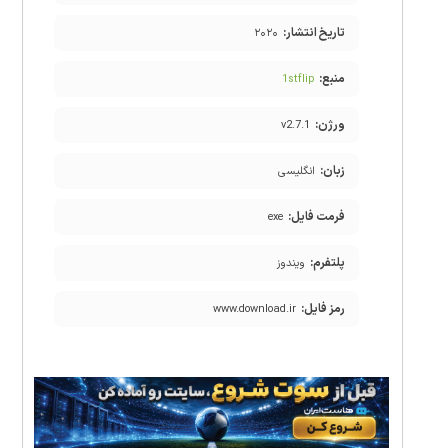
تاریخ انتشار:
۲۰۲۰
منبع:
1stflip
ورژن:
v2.7.1
زبان:
انگلیسی
فرمت فایل:
exe
پلتفرم:
ویندوز
رمز فایل:
www.download.ir