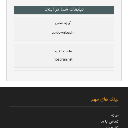
تبلیغات شما در اینجا
آپلود عکس
up.download.ir
هاست دانلود
hostiran.net
لینک های مهم
خانه
تماس با ما
تبلیغات