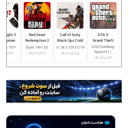
ng Light 2
Red Dead
Call of Duty
GTA V
ay Human
Redemption 2
Black Ops Cold
Grand Theft
War
Auto V
DODI-Goldberg-
16.2 – P2P
Build 1491.50
v1.34.0.15931218
Razor1911
۰۳/۰۲/۲۸
۱۴۰۳/۰۲/۱۷
۱۴۰۲/۰۸/۱۵
۱۴۰۳/۰۱/۳۱