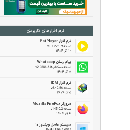
نرم افزار‌های کاربردی
نرم افزار PotPlayer
نسخه v1.7.22619
۱۲ آذر ۱۴۰۴
پیام رسان Whatsapp
نسخه دسکتاپ v2.2586.3.0
۸ آذر ۱۴۰۴
نرم افزار IDM
نسخه v6.42.56
۵ آذر ۱۴۰۴
مرورگر Mozilla FireFox
نسخه v145.0.2
۴ آذر ۱۴۰۴
سیستم عامل ویندوز ۱۰
Build 19045.6575