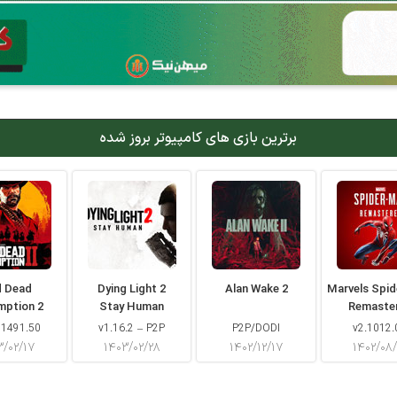
برترین بازی های کامپیوتر بروز شده
d Dead
Dying Light 2
Alan Wake 2
Marvels Spi
mption 2
Stay Human
Remaste
 1491.50
v1.16.2 – P2P
P2P/DODI
v2.1012.
۳/۰۲/۱۷
۱۴۰۳/۰۲/۲۸
۱۴۰۲/۱۲/۱۷
۱۴۰۲/۰۸