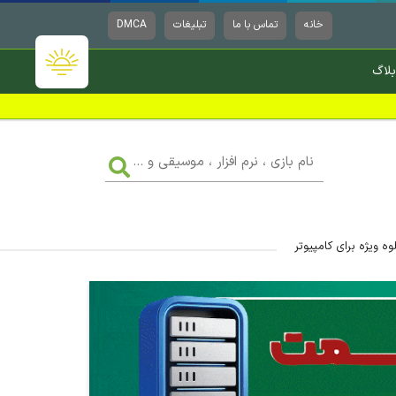
خانه
تماس با ما
تبلیغات
DMCA
بلاگ
نام
بازی
،
نرم
افزار
،
موسیقی
و
...