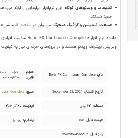
تبلیغات و ویدئوهای کوتاه
: این نرم‌افزار ابزارهایی را ارائه می
مفید هستند.
صنعت انیمیشن و گرافیک متحرک
: می‌توان در ساخت انیمیشن‌های
دانلود نرم‌ افزار mplete
ویرایش پیشرفته ویدئو هستند و در پروژه‌های حرفه‌ای نیاز به کیفیت بال
حجم
حجم نسخه
نام:
Boris FX Continuum Complete
فایل:
متفاوت است
تاریخ انتشار:
منبع:
tinuum Complete
September 23, 2024
نسخه:
آپدیت:
۶۴ بیتی
۲۷ آذر ۱۴۰۳
فرمت فایل:
پلتفرم:
exe
ویندوز
رمز فایل:
www.download.ir