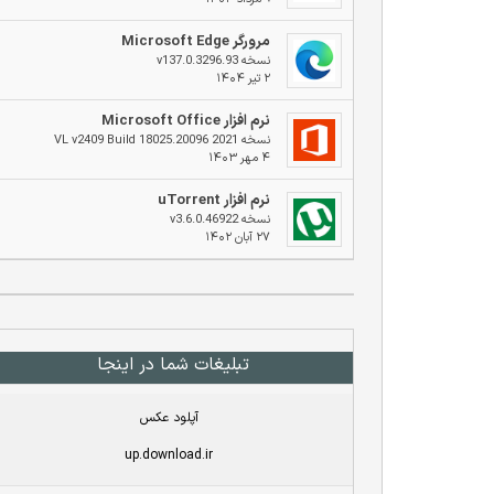
مرورگر Microsoft Edge
نسخه v137.0.3296.93
۲ تیر ۱۴۰۴
نرم افزار Microsoft Office
نسخه 2021 VL v2409 Build 18025.20096
۴ مهر ۱۴۰۳
نرم افزار uTorrent
نسخه v3.6.0.46922
۲۷ آبان ۱۴۰۲
تبلیغات شما در اینجا
آپلود عکس
up.download.ir