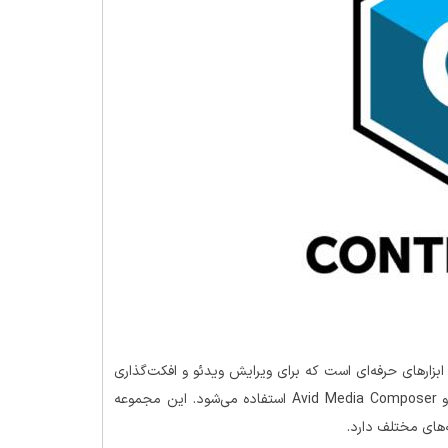
Boris FX Continuum C یکی از مجموعه ابزارهای حرفه‌ای است که برای ویرایش ویدئو و افکت‌گذاری
بصری در نرم‌افزارهای تدوین ویدئو مانند Adobe Premiere Pro و Avid Media Composer استفاده می‌شود. این مجموعه