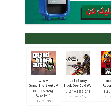
GTA V
Call of Duty
Re
Grand Theft Auto V
Black Ops Cold War
Rede
DODI-Goldberg-
v1.34.0.15931218
Build
Razor1911
۱۴۰۲/۰۸/۱۵
۱۴۰
۱۴۰۳/۰۱/۳۱