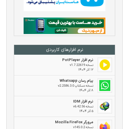
نرم افزار‌های کاربردی
نرم افزار PotPlayer
نسخه v1.7.22619
۱۲ آذر ۱۴۰۴
پیام رسان Whatsapp
نسخه دسکتاپ v2.2586.3.0
۸ آذر ۱۴۰۴
نرم افزار IDM
نسخه v6.42.56
۵ آذر ۱۴۰۴
مرورگر Mozilla FireFox
نسخه v145.0.2