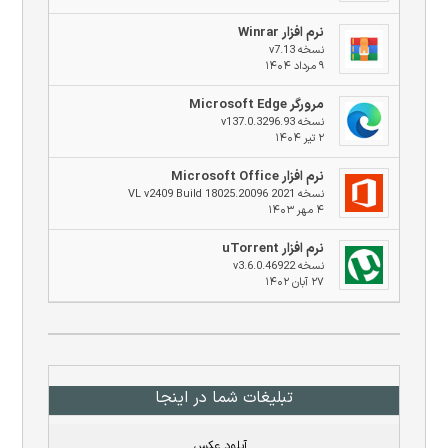
نرم افزار Winrar
نسخه v7.13
۹ مرداد ۱۴۰۴
مرورگر Microsoft Edge
نسخه v137.0.3296.93
۲ تیر ۱۴۰۴
نرم افزار Microsoft Office
نسخه 2021 VL v2409 Build 18025.20096
۴ مهر ۱۴۰۳
نرم افزار uTorrent
نسخه v3.6.0.46922
۲۷ آبان ۱۴۰۲
تبلیغات شما در اینجا
آپلود عکس