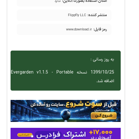
امکان استفاده بصورت آنلاین:
ندارد
منتشر کننده:
Flippfly LLC
رمز فایل:
www.download.ir
به روز رسانی :
1399/10/25 نسخه Evergarden v1.1.5 - Portable
اضافه شد.