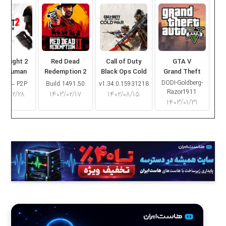
ng Light 2
Red Dead
Call of Duty
GTA V
ay Human
Redemption 2
Black Ops Cold
Grand Theft
War
Auto V
DODI-Goldberg-
16.2 – P2P
Build 1491.50
v1.34.0.15931218
Razor1911
۰۳/۰۲/۲۸
۱۴۰۳/۰۲/۱۷
۱۴۰۲/۰۸/۱۵
۱۴۰۳/۰۱/۳۱