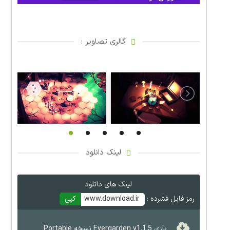
گالری تصاویر :
لینک دانلود
لینک های دانلود
رمز فایل فشرده :
www.download.ir
کپی
بازی Evergarden v1.1.5 نسخه Portable