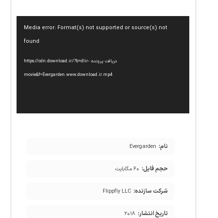
نمایشگر
Media error: Format(s) not supported or source(s) not
ویدیو
found
دریافت پرونده: https://cdn.download.ir/?b=dlir-
movie&f=Evergarden.www.download.ir.mp4
نام:
Evergarden
حجم فایل:
۶۰ مگابایت
شرکت سازنده:
Flippfly LLC
تاریخ انتشار:
۲۰۱۸