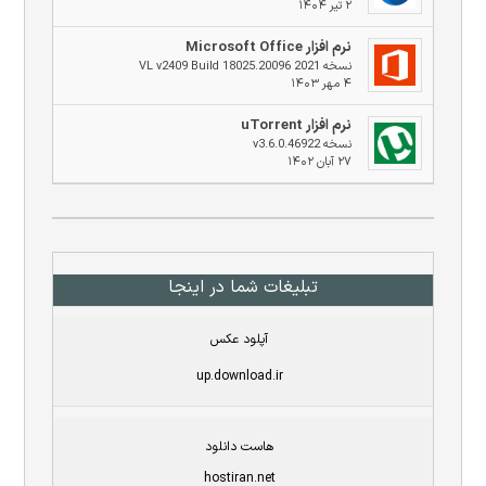
۲ تیر ۱۴۰۴
نرم افزار Microsoft Office
نسخه 2021 VL v2409 Build 18025.20096
۴ مهر ۱۴۰۳
نرم افزار uTorrent
نسخه v3.6.0.46922
۲۷ آبان ۱۴۰۲
تبلیغات شما در اینجا
آپلود عکس
up.download.ir
هاست دانلود
hostiran.net