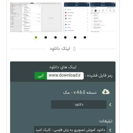
لینک دانلود
لینک های دانلود
رمز فایل فشرده :
www.download.ir
کپی
نسخه v.4.6.0 - مک
دانلود
تبلیغات:
دانلود آموزش تصویری به زبان فارسی - کلیک کنید