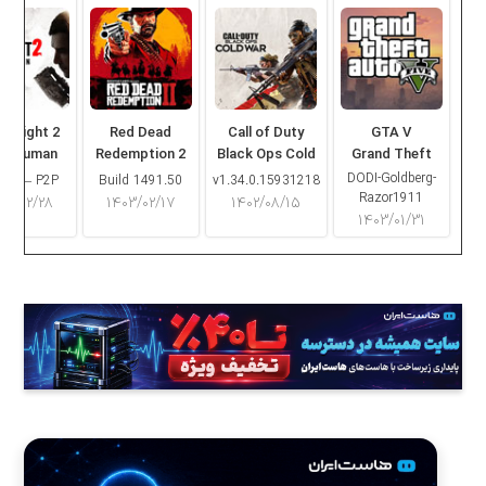
ng Light 2
Red Dead
Call of Duty
GTA V
ay Human
Redemption 2
Black Ops Cold
Grand Theft
War
Auto V
DODI-Goldberg-
16.2 – P2P
Build 1491.50
v1.34.0.15931218
Razor1911
۰۳/۰۲/۲۸
۱۴۰۳/۰۲/۱۷
۱۴۰۲/۰۸/۱۵
۱۴۰۳/۰۱/۳۱