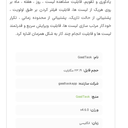
یادآوری و تقویم، قابلیت مشاهده لیست ، روز ، هفته ، ماه بر
روی هریک از لیست ها، قابلیت فیلتر کردن بر طبق اولویت ،
پشتیبانی از حالت تاریک، پشتیبانی از محدوده زمانی ، تکرار
خودکار مرتب سازی لیست ها، قابلیت ویرایش سریع و قدرتمند
لیست ها و قابلیت انجام چند کار به شکل همزمان اشاره کرد.
نام:
GoodTask
حجم فایل:
۲۳.۱۹ مگابایت
شرکت سازنده:
goodtaskapp
منبع:
GoodTask
ورژن:
v4.6.0
زبان:
انگلیسی