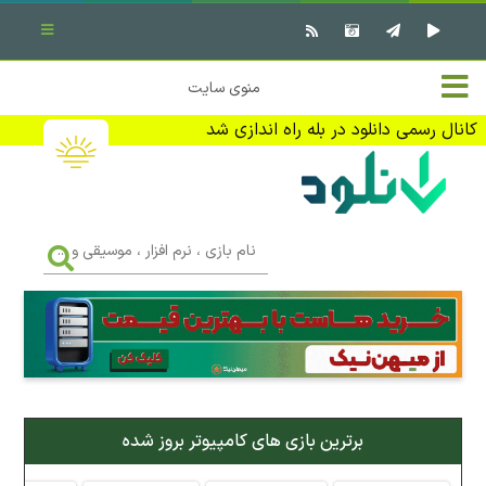
بستن منو
✖
خانه
منوی سایت
نرم افزار کامپیوتر
تماس با ما
کانال رسمی دانلود در بله راه اندازی شد
بازی کامپیوتر
تبلیغات
اندروید
DMCA
نام
بازی
f
،
فیلم
نرم
افزار
،
کتاب
موسیقی
و
...
وبلاگ
برترین بازی های کامپیوتر بروز شده
جهت دریافت آخرین اخبار و اطلاعات ما را در کانال رسمی دانلود در
بله دنبال کنید (ورود)