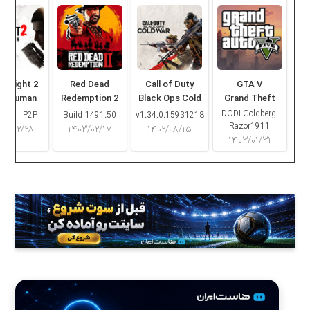
ng Light 2
Red Dead
Call of Duty
GTA V
ay Human
Redemption 2
Black Ops Cold
Grand Theft
War
Auto V
DODI-Goldberg-
16.2 – P2P
Build 1491.50
v1.34.0.15931218
Razor1911
۰۳/۰۲/۲۸
۱۴۰۳/۰۲/۱۷
۱۴۰۲/۰۸/۱۵
۱۴۰۳/۰۱/۳۱