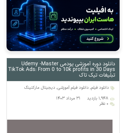
دانلود دوره آموزشی یودمی Udemy -Master
TikTok Ads: From 0 to 10k profits in 30 Days
تبلیغات تیک تاک
دانلود فیلم
,
دانلود فیلم آموزشی
,
دیجیتال مارکتینگ
۱,۹۴۸ بازدید
۳۱ مرداد ۱۴۰۳
۰ نظر