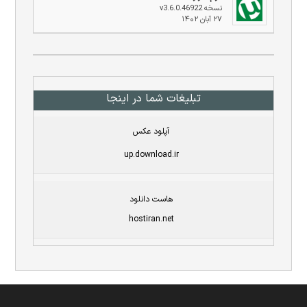
نسخه v3.6.0.46922
۲۷ آبان ۱۴۰۲
تبلیغات شما در اینجا
آپلود عکس
up.download.ir
هاست دانلود
hostiran.net