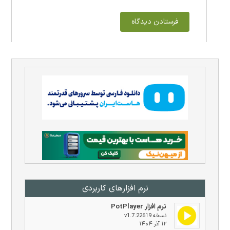
نرم افزار‌های کاربردی
نرم افزار PotPlayer
نسخه v1.7.22619
۱۲ آذر ۱۴۰۴