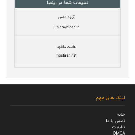
تبلیغات شما در اینجا
آپلود عکس
up.download.ir
هاست دانلود
hostiran.net
لینک های مهم
خانه
تماس با ما
تبلیغات
DMCA