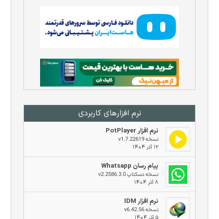
نرم افزار‌های کاربردی
نرم افزار PotPlayer
نسخه v1.7.22619
۱۲ آذر ۱۴۰۴
پیام رسان Whatsapp
نسخه دسکتاپ v2.2586.3.0
۸ آذر ۱۴۰۴
نرم افزار IDM
نسخه v6.42.56
۵ آذر ۱۴۰۴