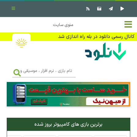
بستن منو
✖
خانه
منوی سایت
نرم افزار کامپیوتر
تماس با ما
کانال رسمی دانلود در بله راه اندازی شد
بازی کامپیوتر
تبلیغات
اندروید
DMCA
نام
بازی
f
،
فیلم
نرم
افزار
،
کتاب
موسیقی
و
...
وبلاگ
برترین بازی های کامپیوتر بروز شده
جهت دریافت آخرین اخبار و اطلاعات ما را در کانال رسمی دانلود در
بله دنبال کنید (ورود)