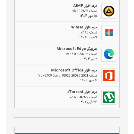
نرم افزار AIMP
نسخه v5.40.2696
۱۵ مهر ۱۴۰۴
نرم افزار Winrar
نسخه v7.13
۹ مرداد ۱۴۰۴
مرورگر Microsoft Edge
نسخه v137.0.3296.93
۲ تیر ۱۴۰۴
نرم افزار Microsoft Office
نسخه 2021 VL v2409 Build 18025.20096
۴ مهر ۱۴۰۳
نرم افزار uTorrent
نسخه v3.6.0.46922
۲۷ آبان ۱۴۰۲