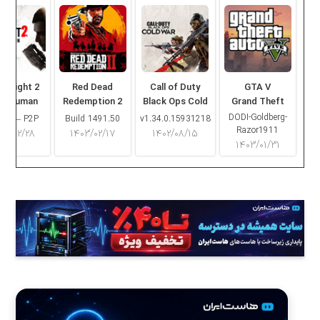
ng Light 2
Red Dead
Call of Duty
GTA V
ay Human
Redemption 2
Black Ops Cold
Grand Theft
War
Auto V
DODI-Goldberg-
16.2 – P2P
Build 1491.50
v1.34.0.15931218
Razor1911
۰۳/۰۲/۲۸
۱۴۰۳/۰۲/۱۷
۱۴۰۲/۰۸/۱۵
۱۴۰۳/۰۱/۳۱