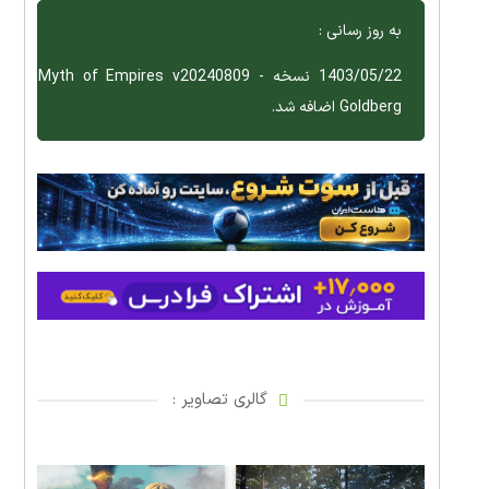
به روز رسانی :
1403/05/22 نسخه Myth of Empires v20240809 -
Goldberg اضافه شد.
گالری تصاویر :