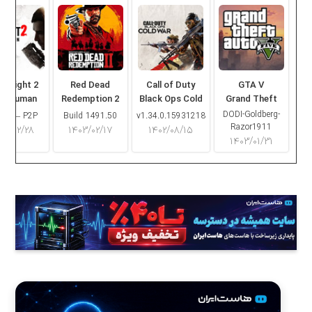
ng Light 2
Red Dead
Call of Duty
GTA V
ay Human
Redemption 2
Black Ops Cold
Grand Theft
War
Auto V
DODI-Goldberg-
16.2 – P2P
Build 1491.50
v1.34.0.15931218
Razor1911
۰۳/۰۲/۲۸
۱۴۰۳/۰۲/۱۷
۱۴۰۲/۰۸/۱۵
۱۴۰۳/۰۱/۳۱