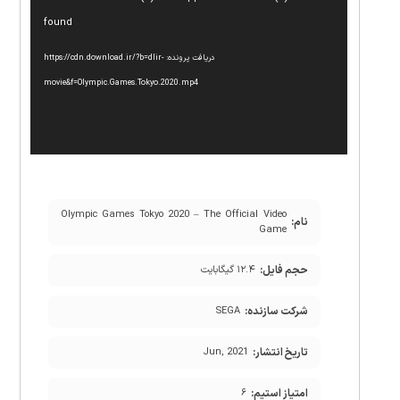
ویدیو
found
دریافت پرونده: https://cdn.download.ir/?b=dlir-
movie&f=Olympic.Games.Tokyo.2020.mp4
Olympic Games Tokyo 2020 – The Official Video
نام:
Game
حجم فایل:
۱۲.۴ گیگابایت
شرکت سازنده:
SEGA
تاریخ انتشار:
Jun, 2021
امتیاز استیم:
۶