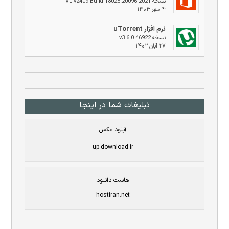
نسخه 2021 VL v2409 Build 18025.20096
۴ مهر ۱۴۰۳
نرم افزار uTorrent
نسخه v3.6.0.46922
۲۷ آبان ۱۴۰۲
تبلیغات شما در اینجا
آپلود عکس
up.download.ir
هاست دانلود
hostiran.net