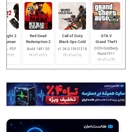
ng Light 2
Red Dead
Call of Duty
GTA V
ay Human
Redemption 2
Black Ops Cold
Grand Theft
War
Auto V
DODI-Goldberg-
16.2 – P2P
Build 1491.50
v1.34.0.15931218
Razor1911
۰۳/۰۲/۲۸
۱۴۰۳/۰۲/۱۷
۱۴۰۲/۰۸/۱۵
۱۴۰۳/۰۱/۳۱