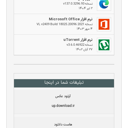
نسخه v137.0.3296.93
۲ تیر ۱۴۰۴
نرم افزار Microsoft Office
نسخه 2021 VL v2409 Build 18025.20096
۴ مهر ۱۴۰۳
نرم افزار uTorrent
نسخه v3.6.0.46922
۲۷ آبان ۱۴۰۲
تبلیغات شما در اینجا
آپلود عکس
up.download.ir
هاست دانلود