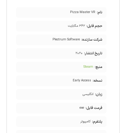
نام:
Pizza Master VR
حجم فایل:
۳۶۲ مگابایت
شرکت سازنده:
Plectrum Software
تاریخ انتشار:
۲۰۲۰
منبع:
Steam
نسخه:
Early Access
زبان:
انگلیسی
فرمت فایل:
exe
پلتفرم:
کامپیوتر