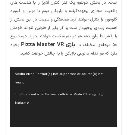
است. در بخش دونفره یک نفر کنترل آشپز را با هدست های
واقعیت مجازی برعهده‌گرفته و بازیکن دوم با موس و کیبورد
گارسون را کنترل خواهد کرد. هماهنگی و سرعت در این بخش از
اهمیت زیادی برخوردار است و اگر یکی از طرفین نتواند خودش
را با شرایط وفق دهد هر دو نفر شکست خواهند خورد. درمجموع
بازی Pizza Master VR
۵۵ مرحله‌ی مختلف در
وجود
دارد که هر کدام به‌نوعی بازیکن را به چالش خواهند کشید.
نمایشگر
Media error: Format(s) not supported or source(s) not
ویدیو
found
دریافت پرونده: http://cdn.download.ir/?b=dlir-movie&f=Pizza.Master.VR-
Trailer.mp4