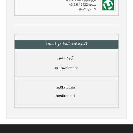
نسخه v3.6.0.46922
۲۷ آبان ۱۴۰۲
تبلیغات شما در اینجا
آپلود عکس
up.download.ir
هاست دانلود
hostiran.net