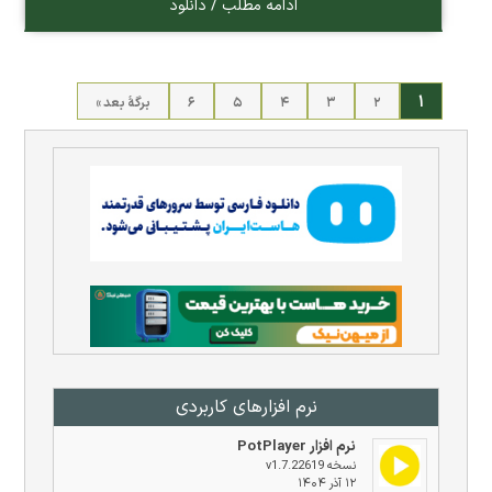
ادامه مطلب / دانلود
۱
۲
۳
۴
۵
۶
برگهٔ بعد »
نرم افزار‌های کاربردی
نرم افزار PotPlayer
نسخه v1.7.22619
۱۲ آذر ۱۴۰۴