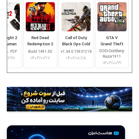
ng Light 2
Red Dead
Call of Duty
GTA V
ay Human
Redemption 2
Black Ops Cold
Grand Theft
War
Auto V
DODI-Goldberg-
16.2 – P2P
Build 1491.50
v1.34.0.15931218
Razor1911
۰۳/۰۲/۲۸
۱۴۰۳/۰۲/۱۷
۱۴۰۲/۰۸/۱۵
۱۴۰۳/۰۱/۳۱