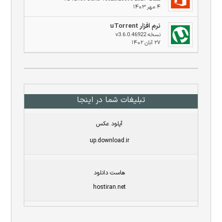
۴ مهر ۱۴۰۳
نرم افزار uTorrent
نسخه v3.6.0.46922
۲۷ آبان ۱۴۰۲
تبلیغات شما در اینجا
آپلود عکس
up.download.ir
هاست دانلود
hostiran.net