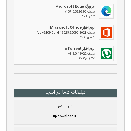
مرورگر Microsoft Edge
نسخه v137.0.3296.93
۲ تیر ۱۴۰۴
نرم افزار Microsoft Office
نسخه 2021 VL v2409 Build 18025.20096
۴ مهر ۱۴۰۳
نرم افزار uTorrent
نسخه v3.6.0.46922
۲۷ آبان ۱۴۰۲
تبلیغات شما در اینجا
آپلود عکس
up.download.ir