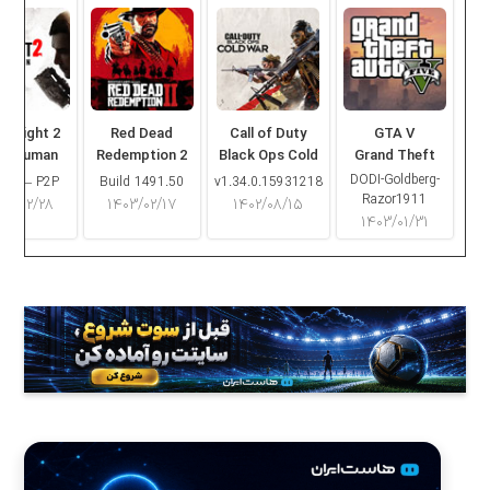
ng Light 2
Red Dead
Call of Duty
GTA V
ay Human
Redemption 2
Black Ops Cold
Grand Theft
War
Auto V
DODI-Goldberg-
16.2 – P2P
Build 1491.50
v1.34.0.15931218
Razor1911
۰۳/۰۲/۲۸
۱۴۰۳/۰۲/۱۷
۱۴۰۲/۰۸/۱۵
۱۴۰۳/۰۱/۳۱