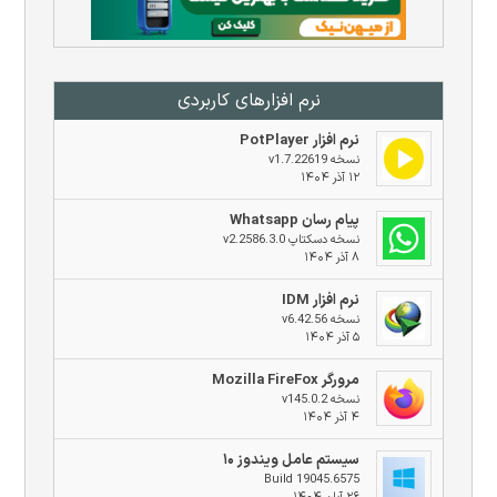
نرم افزار‌های کاربردی
نرم افزار PotPlayer
نسخه v1.7.22619
۱۲ آذر ۱۴۰۴
پیام رسان Whatsapp
نسخه دسکتاپ v2.2586.3.0
۸ آذر ۱۴۰۴
نرم افزار IDM
نسخه v6.42.56
۵ آذر ۱۴۰۴
مرورگر Mozilla FireFox
نسخه v145.0.2
۴ آذر ۱۴۰۴
سیستم عامل ویندوز ۱۰
Build 19045.6575