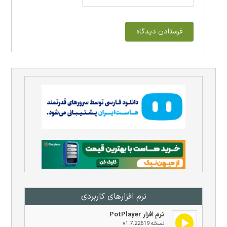
نرم افزار‌های کاربردی
نرم افزار PotPlayer
نسخه v1.7.22619