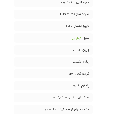
حجم فایل:
۲۶ مگابایت
شرکت سازنده:
It Union
تاریخ انتشار:
۲۰۲۰
منبع:
گوگل پلی
ورژن:
v1.1.6
زبان:
انگلیسی
فرمت فایل:
apk
پلتفرم:
اندروید
سبک بازی:
اکشن - سرگرم کننده
مناسب برای گروه سنی:
۳ سال به بالا