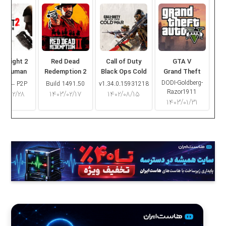
ng Light 2
Red Dead
Call of Duty
GTA V
ay Human
Redemption 2
Black Ops Cold
Grand Theft
War
Auto V
DODI-Goldberg-
16.2 – P2P
Build 1491.50
v1.34.0.15931218
Razor1911
۰۳/۰۲/۲۸
۱۴۰۳/۰۲/۱۷
۱۴۰۲/۰۸/۱۵
۱۴۰۳/۰۱/۳۱