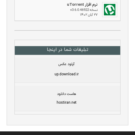
نرم افزار uTorrent
نسخه v3.6.0.46922
۲۷ آبان ۱۴۰۲
تبلیغات شما در اینجا
آپلود عکس
up.download.ir
هاست دانلود
hostiran.net