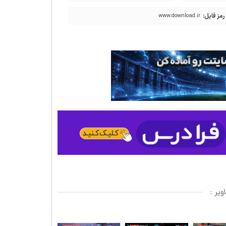
رمز فایل:
www.download.ir
یر :