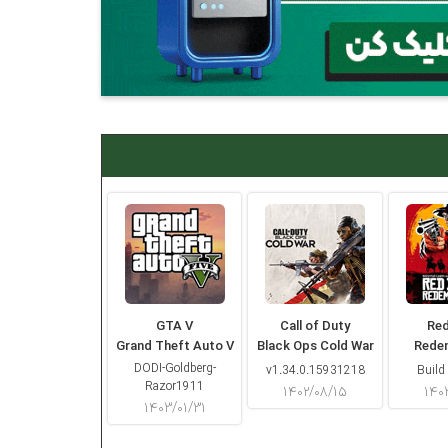
GTA V
Call of Duty
Re
Grand Theft Auto V
Black Ops Cold War
Rede
DODI-Goldberg-
v1.34.0.15931218
Build
Razor1911
۱۴۰۲/۰۸/۱۵
۱۴۰
۱۴۰۳/۰۱/۳۱