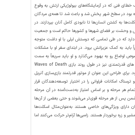
ن‌قرار است که پس از یک خطای فنی که در آزمایشگاه‌های بیولوژیکی ارتش به وقوع
ه بود در سطح شهر پخش شد و باعث شد تا همه‌ی مردگان
کلت‌ها به کشتن انسان‌ها تا نابودی کامل آنان بپردازند. در
ه ترس و وحشت بر فضای شهرها و کشورها حاکم است و جمعیت
دارد که در طی تماسی که دوستش لیلی با او داشت متوجه
باید به کمک عزیزانش برود. در ابتدای سفر او با مشکلات
ص اوضاع رو به بهبود می‌گذارد و او باید سریعاً به سمت
خانه و شهرش حرکت کند. علاوه بر مردگان متحرک، با باس فایت های قدرتمندی نیز در طول روند بازی Waves of Death
ود. برای طراحی این عنوان از موتور قدرتمند بازی‌سازی آنریل
و ترسناک امکانات فراوانی را در اختیار توسعه‌دهندگان قرار
مام هر مرحله و بر اساس امتیاز به‌دست‌آمده در آن مرحله
من پس از هر مرحله قوی‌تر می‌شوند و حتی بعضی از آن‌ها
ان دارای ویژگی‌های خاصی هستند به‌عنوان‌مثال اسکلت‌ها
یر و زره برخوردار هستند. زامبی‌ها آرام‌تر حرکت می‌کنند اما