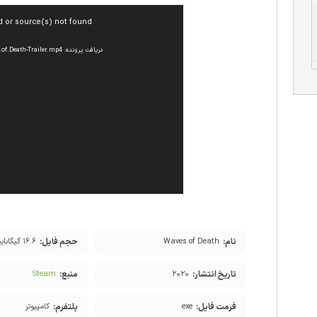
نمایشگر
d or source(s) not found
ویدیو
دریافت پرونده: http://cdn.download.ir/?b=dlir-general&f=Waves.of.Death-Trailer.mp4
نام:
حجم فایل:
Waves of Death
۱۶.۶ گیگابایت
تاریخ انتشار:
منبع:
Steam
۲۰۲۰
فرمت فایل:
پلتفرم:
exe
کامپیوتر