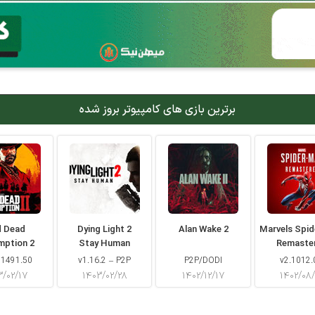
برترین بازی های کامپیوتر بروز شده
d Dead
Dying Light 2
Alan Wake 2
Marvels Spi
mption 2
Stay Human
Remaste
 1491.50
v1.16.2 – P2P
P2P/DODI
v2.1012.
۳/۰۲/۱۷
۱۴۰۳/۰۲/۲۸
۱۴۰۲/۱۲/۱۷
۱۴۰۲/۰۸