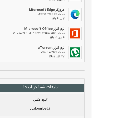
مرورگر Microsoft Edge
نسخه v137.0.3296.93
۲ تیر ۱۴۰۴
نرم افزار Microsoft Office
نسخه 2021 VL v2409 Build 18025.20096
۴ مهر ۱۴۰۳
نرم افزار uTorrent
نسخه v3.6.0.46922
۲۷ آبان ۱۴۰۲
تبلیغات شما در اینجا
آپلود عکس
up.download.ir