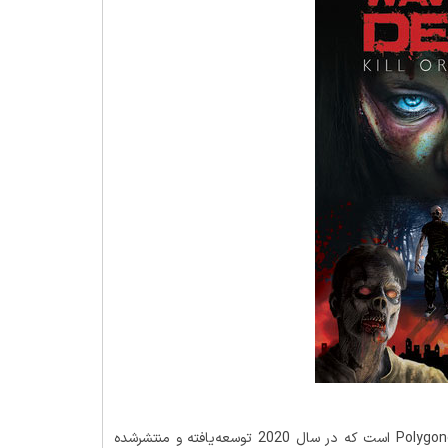
عنوانی اکشن و ساخته استودیو Polygone Games است که در سال 2020 توسعه‌یافته و منتشرشده