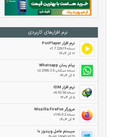
نرم افزار‌های کاربردی
نرم افزار PotPlayer
نسخه v1.7.22619
۱۲ آذر ۱۴۰۴
پیام رسان Whatsapp
نسخه دسکتاپ v2.2586.3.0
۸ آذر ۱۴۰۴
نرم افزار IDM
نسخه v6.42.56
۵ آذر ۱۴۰۴
مرورگر Mozilla FireFox
نسخه v145.0.2
۴ آذر ۱۴۰۴
سیستم عامل ویندوز ۱۰
Build 19045.6575