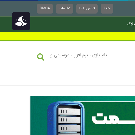
خانه
تماس با ما
تبلیغات
DMCA
بلاگ
نام
بازی
،
نرم
افزار
،
موسیقی
و
...