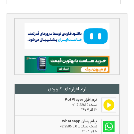
نرم افزار‌های کاربردی
نرم افزار PotPlayer
نسخه v1.7.22619
۱۲ آذر ۱۴۰۴
پیام رسان Whatsapp
نسخه دسکتاپ v2.2586.3.0
۸ آذر ۱۴۰۴