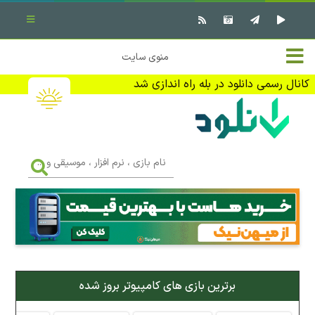
بستن منو
✖
خانه
منوی سایت
نرم افزار کامپیوتر
تماس با ما
کانال رسمی دانلود در بله راه اندازی شد
بازی کامپیوتر
تبلیغات
اندروید
DMCA
نام
بازی
f
،
فیلم
نرم
افزار
،
کتاب
موسیقی
و
...
وبلاگ
برترین بازی های کامپیوتر بروز شده
جهت دریافت آخرین اخبار و اطلاعات ما را در کانال رسمی دانلود در
بله دنبال کنید (ورود)