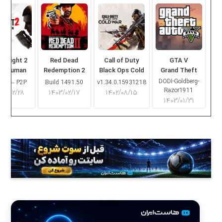
ng Light 2
Red Dead
Call of Duty
GTA V
ay Human
Redemption 2
Black Ops Cold
Grand Theft
War
Auto V
DODI-Goldberg-
16.2 – P2P
Build 1491.50
v1.34.0.15931218
Razor1911
۰۳/۰۲/۲۸
۱۴۰۳/۰۲/۱۷
۱۴۰۲/۰۸/۱۵
۱۴۰۳/۰۱/۳۱