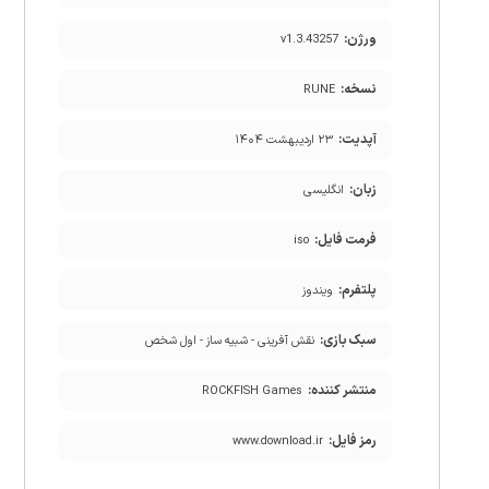
ورژن:
v1.3.43257
نسخه:
RUNE
آپدیت:
۲۳ اردیبهشت ۱۴۰۴
زبان:
انگلیسی
فرمت فایل:
iso
پلتفرم:
ویندوز
سبک بازی:
نقش آفرینی - شبیه ساز - اول شخص
منتشر کننده:
ROCKFISH Games
رمز فایل:
www.download.ir