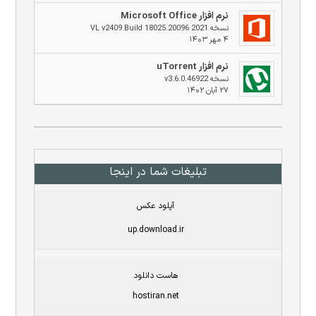
نرم افزار Microsoft Office
نسخه 2021 VL v2409 Build 18025.20096
۴ مهر ۱۴۰۳
نرم افزار uTorrent
نسخه v3.6.0.46922
۲۷ آبان ۱۴۰۲
تبلیغات شما در اینجا
آپلود عکس
up.download.ir
هاست دانلود
hostiran.net