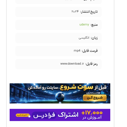
تاریخ انتشار:
۲۰۲۴
منبع:
udemy
زبان:
انگلیسی
فرمت فایل:
mp4
رمز فایل:
www.download.ir