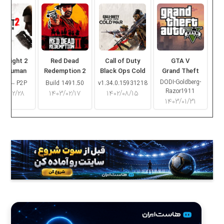
ng Light 2
Red Dead
Call of Duty
GTA V
ay Human
Redemption 2
Black Ops Cold
Grand Theft
War
Auto V
DODI-Goldberg-
16.2 – P2P
Build 1491.50
v1.34.0.15931218
Razor1911
۰۳/۰۲/۲۸
۱۴۰۳/۰۲/۱۷
۱۴۰۲/۰۸/۱۵
۱۴۰۳/۰۱/۳۱