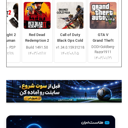
ng Light 2
Red Dead
Call of Duty
GTA V
ay Human
Redemption 2
Black Ops Cold
Grand Theft
War
Auto V
DODI-Goldberg-
16.2 – P2P
Build 1491.50
v1.34.0.15931218
Razor1911
۰۳/۰۲/۲۸
۱۴۰۳/۰۲/۱۷
۱۴۰۲/۰۸/۱۵
۱۴۰۳/۰۱/۳۱