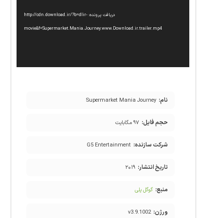
دریافت پرونده: http://cdn.download.ir/?b=dlir-
movie&f=Supermarket.Mania.Journey.www.Download.ir.trailer.mp4
نام:
Supermarket Mania Journey
حجم فایل:
۹۷ مگابایت
شرکت سازنده:
G5 Entertainment
تاریخ انتشار:
۲۰۱۹
منبع:
گوگل پلی
ورژن:
v3.9.1002