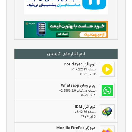
نرم افزار‌های کاربردی
نرم افزار PotPlayer
نسخه v1.7.22619
۱۲ آذر ۱۴۰۴
پیام رسان Whatsapp
نسخه دسکتاپ v2.2586.3.0
۸ آذر ۱۴۰۴
نرم افزار IDM
نسخه v6.42.56
۵ آذر ۱۴۰۴
مرورگر Mozilla FireFox