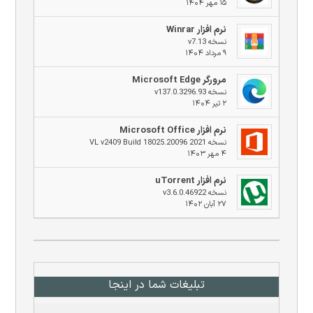
۱۵ مهر ۱۴۰۴
نرم افزار Winrar
نسخه v7.13
۹ مرداد ۱۴۰۴
مرورگر Microsoft Edge
نسخه v137.0.3296.93
۲ تیر ۱۴۰۴
نرم افزار Microsoft Office
نسخه 2021 VL v2409 Build 18025.20096
۴ مهر ۱۴۰۳
نرم افزار uTorrent
نسخه v3.6.0.46922
۲۷ آبان ۱۴۰۲
تبلیغات شما در اینجا