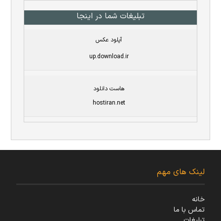
تبلیغات شما در اینجا
آپلود عکس
up.download.ir
هاست دانلود
hostiran.net
لینک های مهم
خانه
تماس با ما
تبلیغات