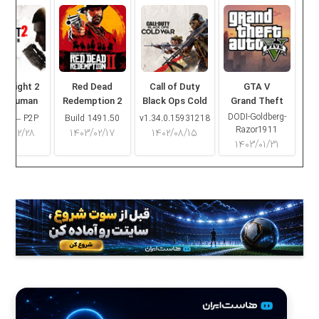
ng Light 2
Red Dead
Call of Duty
GTA V
ay Human
Redemption 2
Black Ops Cold
Grand Theft
War
Auto V
DODI-Goldberg-
16.2 – P2P
Build 1491.50
v1.34.0.15931218
Razor1911
۰۳/۰۲/۲۸
۱۴۰۳/۰۲/۱۷
۱۴۰۲/۰۸/۱۵
۱۴۰۳/۰۱/۳۱