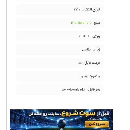
تاریخ انتشار:
۲۰۲۰
منبع:
thundershare
ورژن:
v3.3.0.0
زبان:
انگلیسی
فرمت فایل:
exe
پلتفرم:
ویندوز
رمز فایل:
www.download.ir