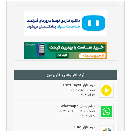
نرم افزار‌های کاربردی
نرم افزار PotPlayer
نسخه v1.7.22619
۱۲ آذر ۱۴۰۴
پیام رسان Whatsapp
نسخه دسکتاپ v2.2586.3.0
۸ آذر ۱۴۰۴
نرم افزار IDM