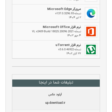
مرورگر Microsoft Edge
نسخه v137.0.3296.93
۲ تیر ۱۴۰۴
نرم افزار Microsoft Office
نسخه 2021 VL v2409 Build 18025.20096
۴ مهر ۱۴۰۳
نرم افزار uTorrent
نسخه v3.6.0.46922
۲۷ آبان ۱۴۰۲
تبلیغات شما در اینجا
آپلود عکس
up.download.ir