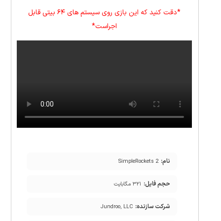
*دقت کنید که این بازی روی سیستم های ۶۴ بیتی قابل
اجراست*
نام:
SimpleRockets 2
حجم فایل:
۳۲۱ مگابایت
شرکت سازنده:
Jundroo, LLC