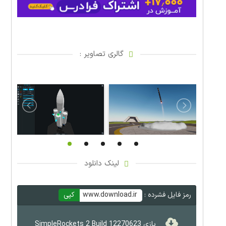
گالری تصاویر :
لینک دانلود
رمز فایل فشرده :
www.download.ir
کپی
بازی SimpleRockets 2 Build 12270623