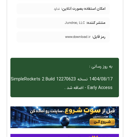
امکان استفاده بصورت آنلاین:
ندارد
منتشر کننده:
Jundroo, LLC
رمز فایل:
www.download.ir
به روز رسانی :
1404/08/17 نسخه SimpleRockets 2 Build 12270623
- Early Access اضافه شد .