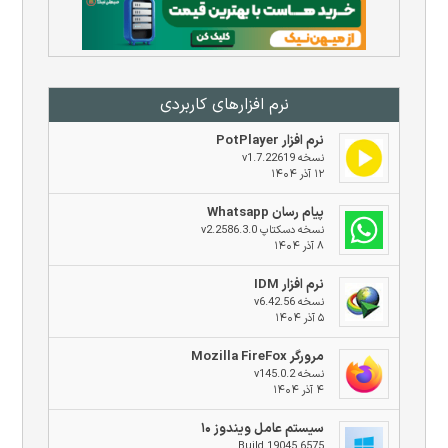
نرم افزار‌های کاربردی
نرم افزار PotPlayer
نسخه v1.7.22619
۱۲ آذر ۱۴۰۴
پیام رسان Whatsapp
نسخه دسکتاپ v2.2586.3.0
۸ آذر ۱۴۰۴
نرم افزار IDM
نسخه v6.42.56
۵ آذر ۱۴۰۴
مرورگر Mozilla FireFox
نسخه v145.0.2
۴ آذر ۱۴۰۴
سیستم عامل ویندوز ۱۰
Build 19045.6575