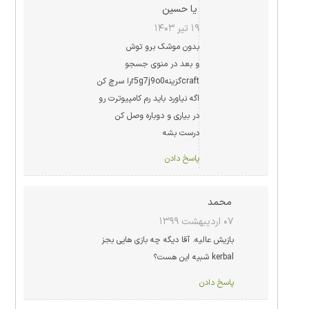
یا حسین
۱۹ تیر ۱۴۰۳
بدون موشک برو توش
و بعد در منوی جسجو
craftگزینهr5g7j9o0را سرچ کن
اگه نیاورد باید رم کامپیوترت رو
در بیاری و دوباره وصل کن
درست بشه
پاسخ دادن
محمد
۰۷ اردیبهشت ۱۳۹۹
بازیش عالیه. آقا دیگه چه بازی هایی بجز
kerbal شبیه این هست؟
پاسخ دادن