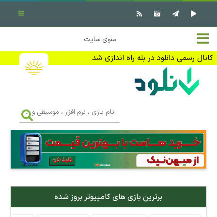
بستن منو
✖
خانه
منوی سایت
نرم افزار کامپیوتر
تماس با ما
کانال رسمی دانلود در بله راه اندازی شد
بازی کامپیوتر
تبلیغات
اندروید
DMCA
نام
بازی
f
،
فیلم
نرم
افزار
،
کتاب
موسیقی
و
...
وبلاگ
برترین بازی های کامپیوتر بروز شده
جهت دریافت آخرین اخبار و اطلاعات ما را در کانال رسمی دانلود در
بله دنبال کنید (ورود)