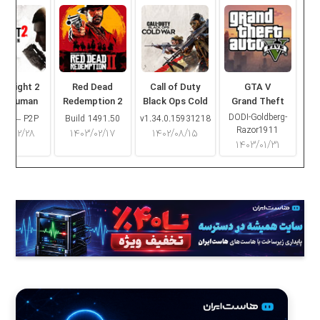
ng Light 2
Red Dead
Call of Duty
GTA V
ay Human
Redemption 2
Black Ops Cold
Grand Theft
War
Auto V
DODI-Goldberg-
16.2 – P2P
Build 1491.50
v1.34.0.15931218
Razor1911
۰۳/۰۲/۲۸
۱۴۰۳/۰۲/۱۷
۱۴۰۲/۰۸/۱۵
۱۴۰۳/۰۱/۳۱