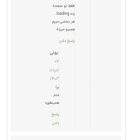
فقط تو صفحه
زده loading…
هر بخشی میرم
همینو میزنه
پاسخ دادن
یونی
۰۷
خرداد
۱۴۰۳
برا
منم
همینطوره
پاسخ
دادن