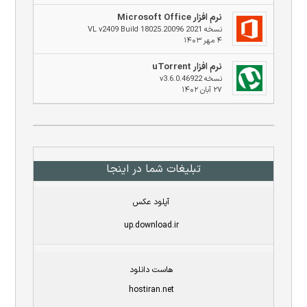
نرم افزار Microsoft Office
نسخه 2021 VL v2409 Build 18025.20096
۴ مهر ۱۴۰۳
نرم افزار uTorrent
نسخه v3.6.0.46922
۲۷ آبان ۱۴۰۲
تبلیغات شما در اینجا
آپلود عکس
up.download.ir
هاست دانلود
hostiran.net