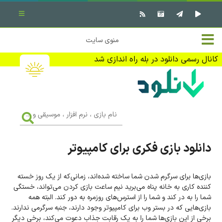
بستن منو
✖
خانه
منوی سایت
نرم افزار کامپیوتر
تماس با ما
کانال رسمی دانلود در بله راه اندازی شد
بازی کامپیوتر
تبلیغات
اندروید
DMCA
نام
بازی
f
،
فیلم
نرم
افزار
دانلود بازی فکری برای کامپیوتر
،
کتاب
موسیقی
و
...
بازی‌ها برای سرگرم شدن شما ساخته شده‌اند، زمانی‌که از یک روز خسته
وبلاگ
کننده کاری به خانه پناه می‌برید نیم ساعت بازی کردن می‌تواند، خستگی
شما را به در کند و شما را از استرس‌های روزمره به دور کند. البته همه
جهت دریافت آخرین اخبار و اطلاعات ما را در کانال رسمی دانلود در
بازی‌هایی که در بستر وب برای کامپیوتر وجود دارند، جنبه سرگرمی ندارند.
بله دنبال کنید (ورود)
برخی از این بازی‌ها شما را به یک رقابت جذاب دعوت می‌کند، برخی دیگر