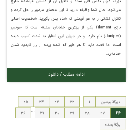
بزرگ دچار نقص فنی شده و کنترل آن از دستان فرمانده خارج
می‌شود. حال شما وظیفه دارید تا این معمای مرموز را حل کرده و
کنترل کشتی را به هر قیمتی که شده پس بگیرید. شخصیت اصلی
بازی Filament یکی از بهترین خلبانان سفینه است که جونیپر
(Juniper) نام دارد. او در جریان این اتفاق به شدت آسیب دیده
است اما قصد دارد تا هر طور که شده پرده از راز ناپدید شدن
خدمه‌ی…
ادامه مطلب / دانلود
…
« برگه‌ٔ پیشین
۱
۲۲
۲۳
۲۴
۲۵
…
۲۶
۳۶
۳۱
۳۰
۲۹
۲۸
۲۷
برگهٔ بعد »