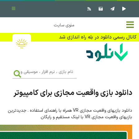
بستن منو
✖
خانه
منوی سایت
نرم افزار کامپیوتر
تماس با ما
کانال رسمی دانلود در بله راه اندازی شد
بازی کامپیوتر
تبلیغات
اندروید
DMCA
نام
بازی
f
،
فیلم
نرم
افزار
دانلود بازی واقعیت مجازی برای کامپیوتر
،
کتاب
موسیقی
و
...
دانلود بازیهای واقعیت مجازی VR همراه با راهنمای استفاده . جدیدترین
وبلاگ
بازیهای واقعیت مجازی VR با لینک مستقیم و رایگان
جهت دریافت آخرین اخبار و اطلاعات ما را در کانال رسمی دانلود در
بله دنبال کنید (ورود)