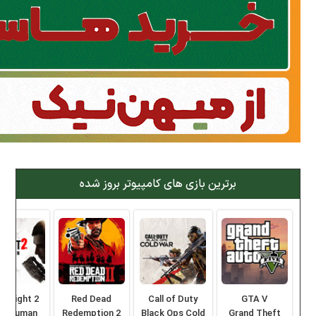
برترین بازی های کامپیوتر بروز شده
ng Light 2
Red Dead
Call of Duty
GTA V
ay Human
Redemption 2
Black Ops Cold
Grand Theft