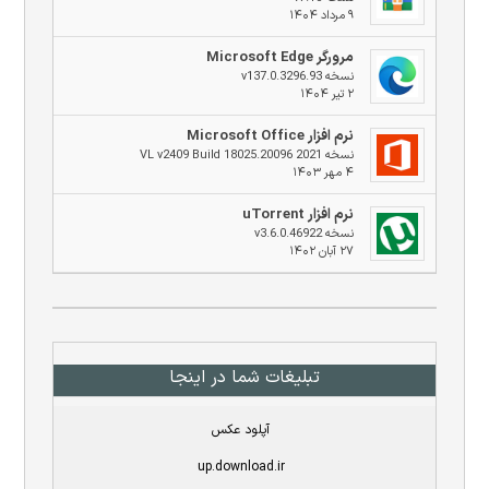
۹ مرداد ۱۴۰۴
مرورگر Microsoft Edge
نسخه v137.0.3296.93
۲ تیر ۱۴۰۴
نرم افزار Microsoft Office
نسخه 2021 VL v2409 Build 18025.20096
۴ مهر ۱۴۰۳
نرم افزار uTorrent
نسخه v3.6.0.46922
۲۷ آبان ۱۴۰۲
تبلیغات شما در اینجا
آپلود عکس
up.download.ir